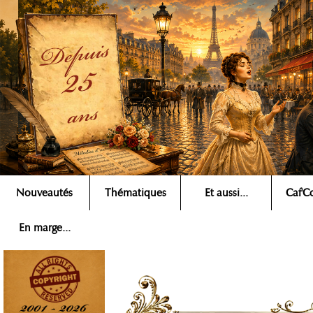
Nouveautés
Thématiques
Et aussi...
Caf'Co
Rechercher ▶
En marge...