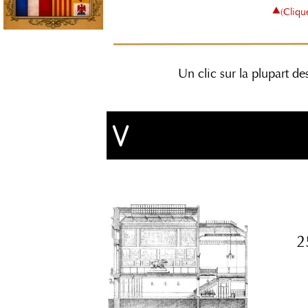
⯅
(Cliqu
Un clic sur la plupart de
V
2