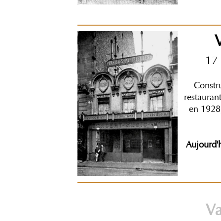
V
17 
Constru
restauran
en 1928,
Aujourd'h
Va