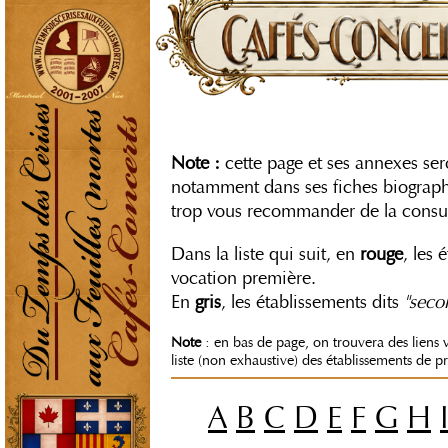
Note :
cette page et ses annexes ser
notamment dans ses fiches biograph
trop vous recommander de la consul
Dans la liste qui suit, en
rouge
, les 
vocation première.
En
gris
, les établissements dits
"seco
Note
: en bas de page, on trouvera des liens 
liste (non exhaustive) des établissements de p
A
B
C
D
E
F
G
H