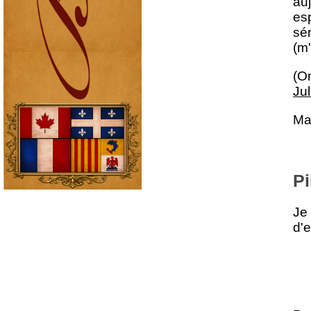
au
esp
sé
(m'
(On
Jul
Ma
Pi
Je
d'e