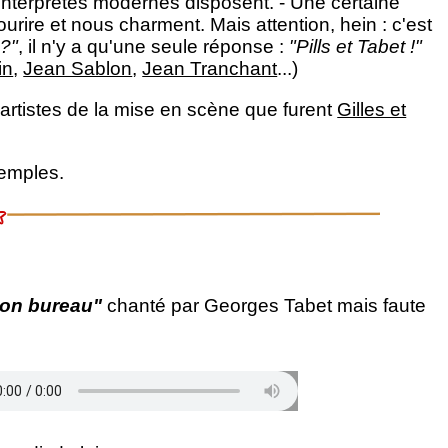
interprètes modernes disposent. - Une certaine
ourire et nous charment. Mais attention, hein : c'est
?"
, il n'y a qu'une seule réponse :
"Pills et Tabet !"
in
,
Jean Sablon
,
Jean Tranchant
...)
x artistes de la mise en scène que furent
Gilles et
xemples.
mon bureau"
chanté par Georges Tabet mais faute