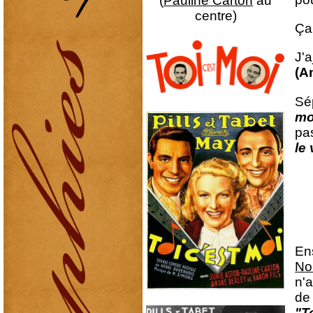
(
Pauline Carton
au
centre)
Ça
J'
(A
Sép
mo
pa
le
Ens
No
n'a
d
"T