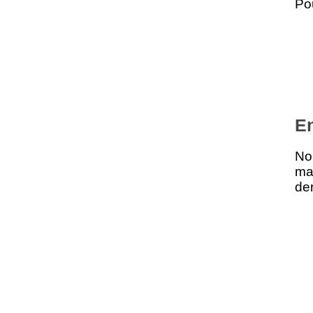
Pou
E
No
ma
der