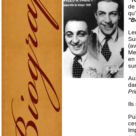
de
qu'
"B
Leu
Sur
(a
Met
en
sur
A
da
Pr
Ils
Pui
ce
Im