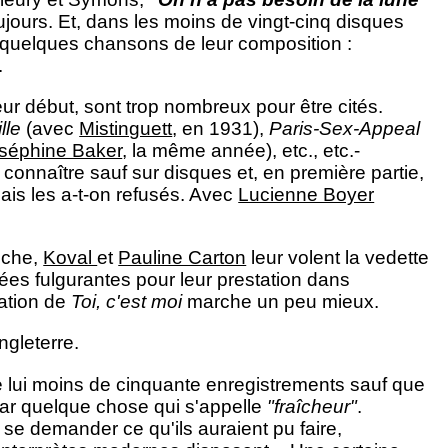
oujours. Et, dans les moins de vingt-cinq disques
er quelques chansons de leur composition :
.
eur début, sont trop nombreux pour être cités.
lle
(avec
Mistinguett
, en 1931),
Paris-Sex-Appeal
séphine Baker
, la même année), etc., etc.-
re connaître sauf sur disques et, en première partie,
ais les a-t-on refusés. Avec
Lucienne Boyer
fiche,
Koval
et
Pauline Carton
leur volent la vedette
ées fulgurantes pour leur prestation dans
tation de
Toi, c'est moi
marche un peu mieux.
ngleterre.
ère lui moins de cinquante enregistrements sauf que
par quelque chose qui s'appelle
"fraîcheur"
.
se demander ce qu'ils auraient pu faire,