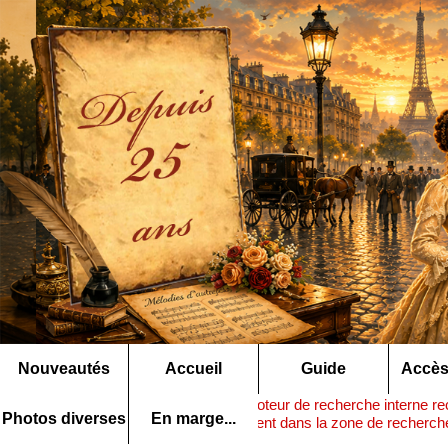
Nouveautés
Accueil
Guide
Accès
Note :
ce moteur de recherche interne rec
Rechercher ▶
Photos diverses
En marge...
nom précédent dans la zone de recherche 