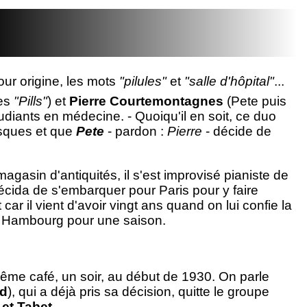
our origine, les mots
"pilules"
et
"salle d'hôpital"
...
ues
"Pills"
) et
Pierre Courtemontagnes
(Pete puis
udiants en médecine. - Quoiqu'il en soit, ce duo
isques et que
Pete
- pardon :
Pierre
- décide de
magasin d'antiquités, il s'est improvisé pianiste de
 décida de s'embarquer pour Paris pour y faire
 car il vient d'avoir vingt ans quand on lui confie la
 Hambourg pour une saison.
même café, un soir, au début de 1930. On parle
rd
), qui a déjà pris sa décision, quitte le groupe
s et Tabet
.