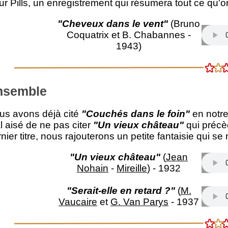
r Pills, un enregistrement qui résumera tout ce qu'on 
"Cheveux dans le vent"
(Bruno
Coquatrix et B. Chabannes -
1943)
nsemble
us avons déjà cité
"Couchés dans le foin"
en notre
l aisé de ne pas citer
"Un vieux château"
qui précè
nier titre, nous rajouterons un petite fantaisie qui 
"Un vieux château"
(
Jean
Nohain
-
Mireille
) - 1932
"Serait-elle en retard ?"
(
M.
Vaucaire
et
G. Van Parys
- 1937