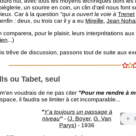
jourd'hui, avec tous les moyens techniques dont les 
ièglerie, un sourire en coin, un clin d'œil nous font s
rieux. Car à la question
"qui a ouvert la voie à
Trenet
enfin : deux, ou trois car il y a eu
Mireille
,
Jean Noha
 comparera, pour le plaisir, leurs interprétations au
ien
...)
is trêve de discussion, passons tout de suite aux e
lls ou Tabet, seul
 m'en voudrais de ne pas citer
"Pour me rendre à 
space, il faudra se limiter à cet incomparable...
"
Y'a toujours un passage à
niveau
"
- (
J. Boyer
,
G. Van
Parys
) - 1936