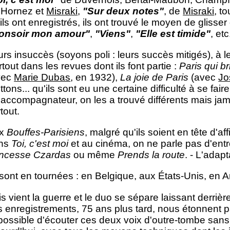
 Hornez et
Misraki
,
"Sur deux notes"
, de
Misraki
, t
ils ont enregistrés, ils ont trouvé le moyen de gliss
onsoir mon amour"
,
"Viens"
,
"Elle est timide"
, etc
rs insuccès (soyons poli : leurs succès mitigés), à l
tout dans les revues dont ils font partie :
Paris qui bri
vec
Marie Dubas
, en 1932),
La joie de Paris
(avec
Jo
tons... qu'ils sont eu une certaine difficulté à se fai
 accompagnateur, on les a trouvé différents mais jam
tout.
ux
Bouffes-Parisiens
, malgré qu'ils soient en tête d'af
ns
Toi, c'est moi
et au cinéma, on ne parle pas d'entr
incesse Czardas
ou même
Prends la route
. - L'adap
 sont en tournées : en Belgique, aux États-Unis, en A
s vient la guerre et le duo se sépare laissant derri
s enregistrements, 75 ans plus tard, nous étonnent 
possible d'écouter ces deux voix d'outre-tombe sans 