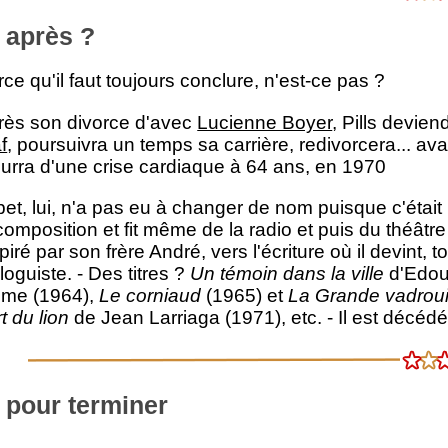
 après ?
ce qu'il faut toujours conclure, n'est-ce pas ?
rès son divorce d'avec
Lucienne Boyer
, Pills devie
f
, poursuivra un temps sa carrière, redivorcera... a
urra d'une crise cardiaque à 64 ans, en 1970
et, lui, n'a pas eu à changer de nom puisque c'était 
composition et fit même de la radio et puis du théâtre 
piré par son frère André, vers l'écriture où il devint
loguiste. - Des titres ?
Un témoin dans la ville
d'Edou
me (1964),
Le corniaud
(1965) et
La Grande vadroui
t du lion
de Jean Larriaga (1971), etc. - Il est décédé
 pour terminer