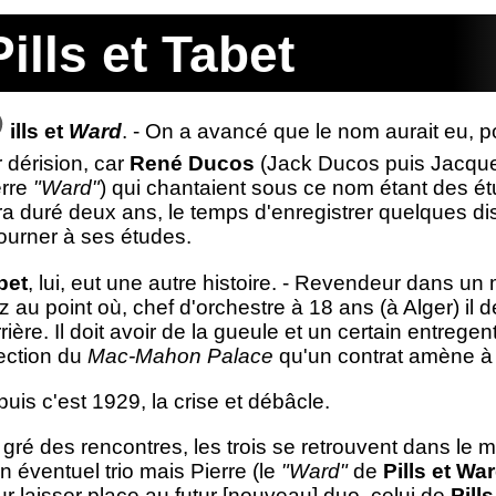
Pills et Tabet
ills et
Ward
. - On a avancé que le nom aurait eu, p
 dérision, car
René Ducos
(Jack Ducos puis Jacq
erre
"Ward"
) qui chantaient sous ce nom étant des ét
ra duré deux ans, le temps d'enregistrer quelques d
tourner à ses études.
bet
, lui, eut une autre histoire. - Revendeur dans un 
z au point où, chef d'orchestre à 18 ans (à Alger) il
rière. Il doit avoir de la gueule et un certain entregent
rection du
Mac-Mahon Palace
qu'un contrat amène à
puis c'est 1929, la crise et débâcle.
 gré des rencontres, les trois se retrouvent dans le 
n éventuel trio mais Pierre (le
"Ward"
de
Pills et Wa
r laisser place au futur [nouveau] duo, celui de
Pill