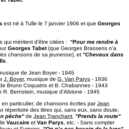
s
est né à Tulle le 7 janvier 1906 et que
Georges
 qui méritent d'être citées :
"Pour me rendre à
our
Georges Tabet
(que Georges Brassens n'a
 les chansons de sa jeunesse), et
"Cheveux dans
lls
.
 musique de Jean Boyer - 1945
de
J. Boyer
, musique de
G. Van Parys
- 1936
 de Bruno Coquatrix et B. Chabannes - 1943
e R. Bernstein, musique d'Alstone - 1945
, en particulier, de chansons écrites par
Jean
ur répertoire des titres qui, sans eux, sans doute,
'on pêche"
de
Jean Tranchant
,
"Prends la route"
de
Vaucaire
et
Van Parys
, etc. - Sans compter
leury et Symons,
"On n'a pas besoin de la lune"