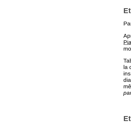
Et
Par
Ap
Pia
mo
Tab
la 
ins
dia
mê
par
Et