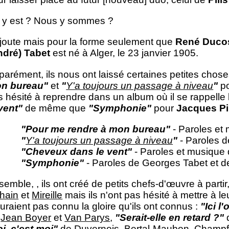
 y est ? Nous y sommes ?
ajoute mais pour la forme seulement que
René Duco
ndré) Tabet
est né à Alger, le 23 janvier 1905.
arément, ils nous ont laissé certaines petites choses
n bureau"
et
"
Y'a toujours un passage à niveau
"
p
s hésité à reprendre dans un album où il se rappelle
 vent"
de même que
"Symphonie"
pour
Jacques Pi
"Pour me rendre à mon bureau"
- Paroles et
"
Y'a toujours un passage à niveau
"
- Paroles 
"Cheveux dans le vent"
- Paroles et musique
"Symphonie"
- Paroles de Georges Tabet et d
emble, , ils ont créé de petits chefs-d'œuvre à partir
hain
et
Mireille
mais ils n'ont pas hésité à mettre à le
uraient pas connu la gloire qu'ils ont connus :
"Ici l
e
Jean Boyer
et
Van Parys
,
"Serait-elle en retard ?"
oi, c'est moi"
de Duvernois, Bertal-Maubon, Champf