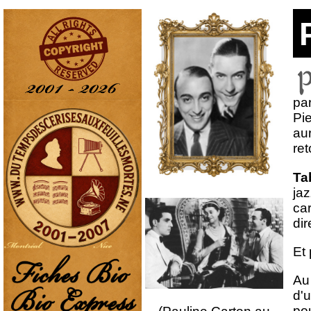
par
Pi
au
re
Ta
jaz
car
di
Et 
Au
d'u
pou