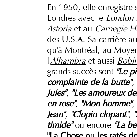
En 1950, elle enregistre
Londres avec le
London 
Astoria
et au
Carnegie H
des U.S.A. Sa carrière au
qu'à Montréal, au Moyen-
l'
Alhambra
et aussi
Bobi
grands succès sont
"Le p
complainte de la butte"
,
Jules"
,
"Les amoureux des
en rose"
,
"Mon homme"
Jean"
,
"Clopin clopant"
,
"
timide"
ou encore
"La be
"La Chose ou les ratés de