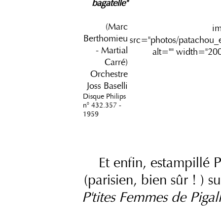
bagatelle"
(Marc
i
Berthomieu
src="photos/patachou_e
- Martial
alt="" width="20
Carré)
Orchestre
Joss Baselli
Disque Philips
n° 432.357 -
1959
Et enfin, estampillé
(parisien, bien sûr ! )
P'tites Femmes de Pigal