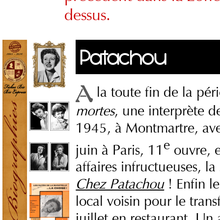
dessus.
Patachou
la toute fin de la pé
mortes
, une interprète 
1945, à Montmartre, ave
e
juin à Paris, 11
ouvre, e
affaires infructueuses, l
Chez Patachou
! Enfin l
local voisin pour le tran
juillet en restaurant. Un