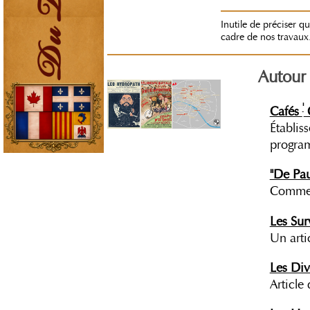
Inutile de préciser q
cadre de nos travaux
Autour
'
Cafés
C
Établis
progra
"De Pau
Comment
Les Sur
Un art
Les Div
Article