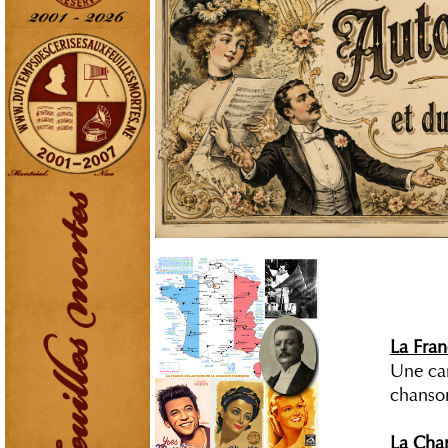
La Fran
Une car
chanso
La Cha