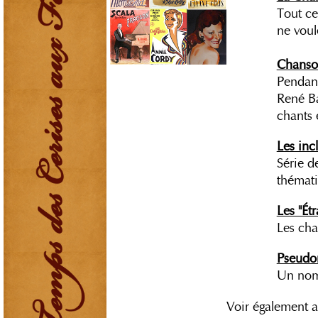
Tout ce
ne voul
Chanson
Pendant
René Ba
chants 
Les inc
Série d
thémati
Les "Ét
Les cha
Pseudo
Un nom 
Voir également 