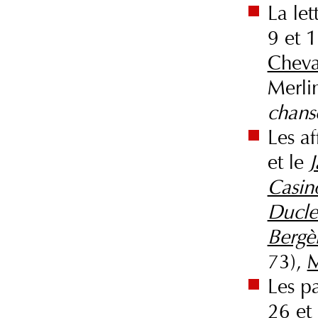
La let
9 et 1
Cheva
Merli
chan
Les af
et le
J
Casin
Ducle
Bergè
73),
M
Les pa
26 et