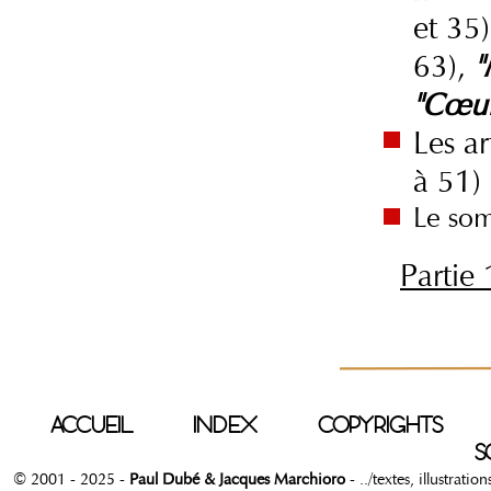
et 35
63),
"
"Cœur
Les ar
à 51)
Le som
Partie 
ACCUEIL
INDEX
COPYRIGHTS
S
© 2001 - 2025 -
Paul Dubé & Jacques Marchioro
- ../textes, illustrati