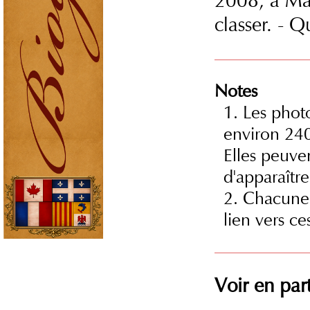
2008, à Mar
classer. - Q
Notes
1. Les photo
environ 240
Elles peuve
d'apparaître
2. Chacune 
lien vers ce
Voir en part