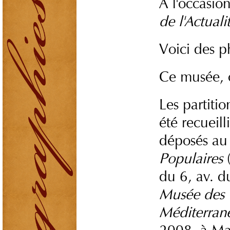
À l'occasio
de l'Actuali
Voici des p
Ce musée, on
Les partiti
été recueill
déposés a
Populaires
du 6, av. 
Musée des C
Méditerran