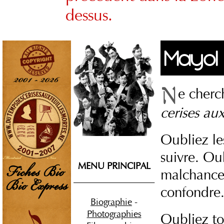
dessus.
Mayol
e cherc
cerises aux
Oubliez l
suivre. Oub
MENU PRINCIPAL
malchance,
__________________
confondre
Biographie
-
Photographies
Oubliez to