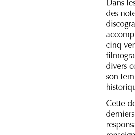
Dans les
des not
discogra
accompa
cinq ve
filmogra
divers 
son tem
historiq
Cette d
derniers
responsa
renseign