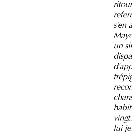
ritou
refer
s'en 
Mayol
un sil
dispa
d'app
trépi
recom
chans
habit
vingt
lui je