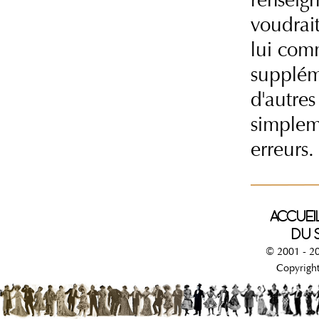
voudrai
lui com
supplém
d'autre
simpleme
erreurs.
ACCUEI
DU S
© 2001 - 20
Copyrights