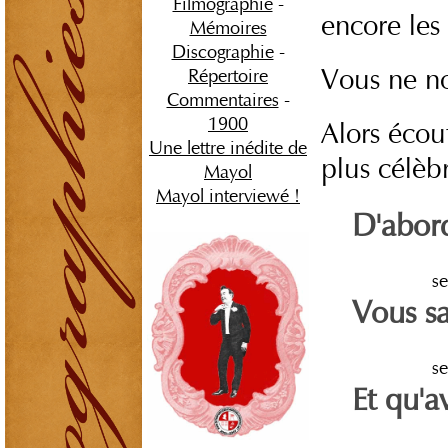
Filmographie
-
encore les r
Mémoires
Discographie
-
Vous ne no
Répertoire
Commentaires
-
1900
Alors écout
Une lettre inédite de
plus célèb
Mayol
Mayol interviewé !
D'abord
s
Vous sa
s
Et qu'a