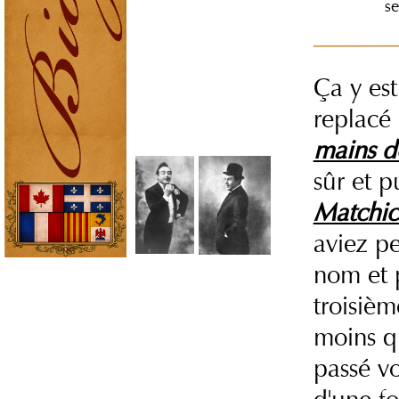
s
Ça y est
replacé
mains 
sûr et p
Matchi
aviez pe
nom et 
troisièm
moins q
passé vo