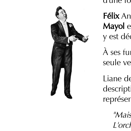
d'une fo
Félix
An
Mayol
e
y est dé
À ses fu
seule v
Liane d
descript
représe
"Mais
L'orc