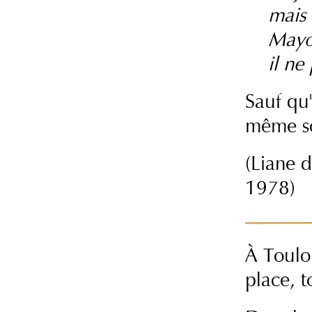
mais 
Mayol
il ne
Sauf qu'
même soi
(Liane d
1978)
À Toulo
place, t