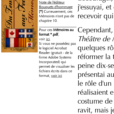
Note de l'éditeur
j'essuyai, 
Bouquets d'hommage
[*]
Curieusement, ces
recevoir qu
Mémoires n'ont pas de
chapitre 10.
_____________________
Cependant, 
Pour ces
Mémoires au
format *.pdf
,
Théâtre de
voir
ici
.
Si vous ne possédez pas
quelques rô
le logiciel Acrobat
Reader (gratuit - de la
réformer la
firme Adobe Systems
Incorporated) qui
peine dix-s
permet de visualiser les
fichiers écrits dans ce
présentai au
format,
voir ici
le rôle d'un
réalisaient 
costume de 
ravit, mais 