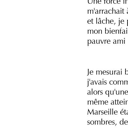
Une force in
m'arrachait 
et lâche, je
mon bienfait
pauvre ami 
Je mesurai b
j'avais commi
alors qu'une
même atteint
Marseille ét
sombres, de