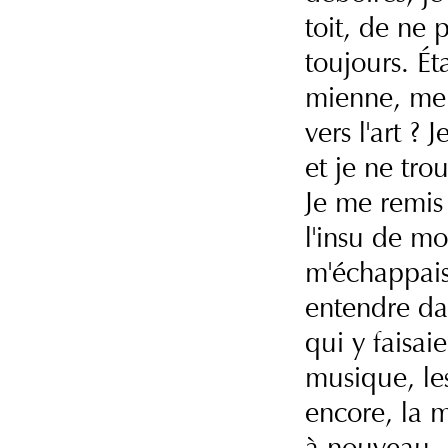
toit, de ne p
toujours. Ét
mienne, me p
vers l'art ?
et je ne tro
Je me remis 
l'insu de mo
m'échappais
entendre dan
qui y faisai
musique, les
encore, la m
à nouveau, j