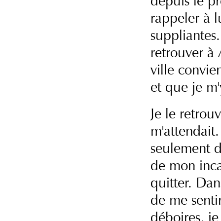
depuis le p
rappeler à l
suppliantes
retrouver à 
ville convi
et que je m'
Je le retrou
m'attendait.
seulement da
de mon inca
quitter. Da
de me sentir
déboires, je