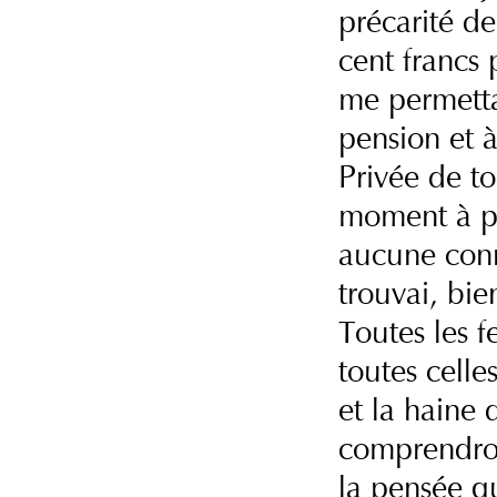
précarité d
cent francs
me permettai
pension et à
Privée de to
moment à pei
aucune conn
trouvai, bie
Toutes les 
toutes celle
et la haine 
comprendron
la pensée q