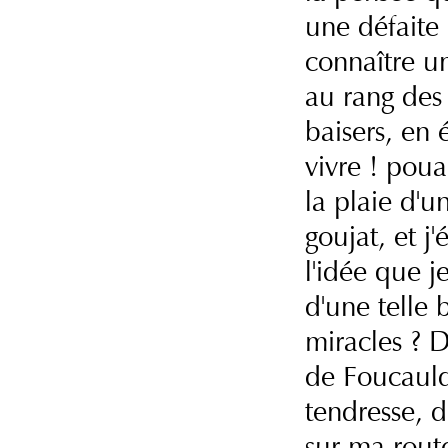
une défaite 
connaître u
au rang des
baisers, en 
vivre ! pou
la plaie d'u
goujat, et j
l'idée que j
d'une telle 
miracles ? 
de Foucauld 
tendresse, 
sur ma rout