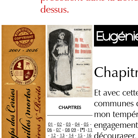
dessus.
Eugénie
amours
Chapit
Et avec cett
communes qui
CHAPITRES
mon tempéra
_____________________
engagement,
01
-
02
-
03
-
04
-
05
-
06
-
07
-
08
09
-
[*]
-
11
décourager,
-
12
-
13
-
14
-
15
-
16