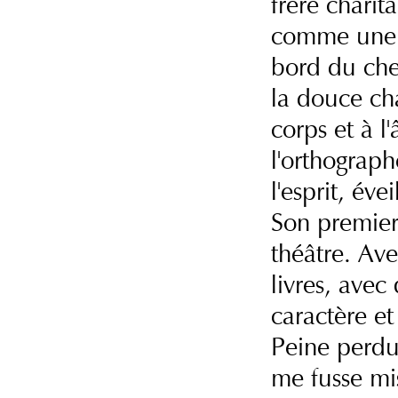
frère charit
comme une g
bord du chem
la douce cha
corps et à l
l'orthograp
l'esprit, év
Son premier
théâtre. Ave
livres, avec
caractère e
Peine perdu
me fusse mis