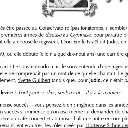
ès être passée au Conservatoire (pas longtemps, il semble) 
 premières armes de
diseuse
au
Gymnase
, pour paraître p
t elle a épousé le régisseur, Léon-Émile Israël dit Judic, en
9, où elle débute (elle n'a que dix-neuf ans) une carrière
 art ? Le sous-entendu mais le sous-entendu d'une ingénue 
elle ne comprenait pas un mot de ce qu’elle chantait. Le g
ulement,
Yvette Guilbert
tandis que, pour
Judic,
ce n'était 
devise ?
Tout peut se dire, seulement... il y a la manière
...
ense succès - vous pensez bien : ingénue dans les années s
n succès si immense qu'on osa même lui demander de chan
rière au café-concert et au music-hall une autre encore plu
renant, entre autres, les rôles créés par
Hortense Schneide