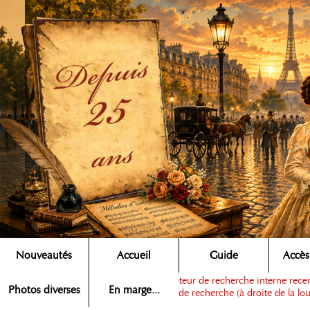
Nouveautés
Accueil
Guide
Accès
Note :
ce moteur de recherche interne recens
Rechercher ▶
Photos diverses
En marge...
dans la zone de recherche (à droite de la lou