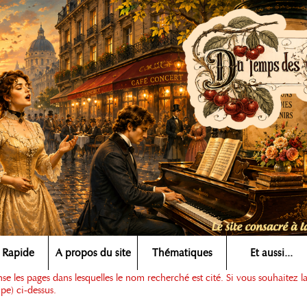
 Rapide
A propos du site
Thématiques
Et aussi...
e les pages dans lesquelles le nom recherché est cité. Si vous souhaitez l
pe) ci-dessus.