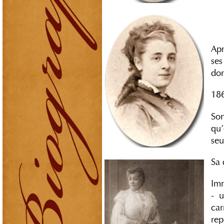
Apr
ses
don
186
Son
qu’
se
Sa 
Imm
- u
car
rep