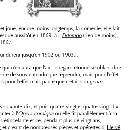
et joué, encore moins longtemps, la comédie, elle fait
resque aussitôt en 1869, à l'
Eldorado
(rien de moins),
 1867.
 qui durera jusqu'en 1902 ou 1903...
qui n'en aura que l'air, le regard étonné semblant dire
enre de sous-entendu que reprendra, mais pour l'effet
pas pour l'effet mais parce que c'était son
genre
.
oixante-dix, et puis quatre-vingt et quatre-vingt-dix...
ter à l'
Opéra-comique
où elle fit parallèlement à sa
s étincelante et ce, pendant plus de vingt ans,
r
et créant de nombreuses pièces et opérettes d'
Hervé
.