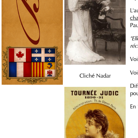
L'a
cha
Pau
"El
réc
Voi
Voi
Cliché Nadar
Dif
pou
En 