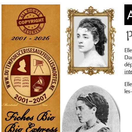
Ell
Dam
dép
int
Ell
les