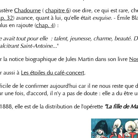
ustère
Chadourne
(
chapitre 6
) ose dire, ce qui est rare, ch
p. 32
) avance, quant à lui, qu'elle était
exquise
. - Émile 
lus en rajoute (
chap. 4
) :
le avait tout pour elle : talent, jeunesse, charme, beauté. 
alcitrant Saint-Antoine...
"
r la notice biographique de Jules Martin dans son livre
Nos
r aussi à
Les étoiles du café-concert
.
ficile de le confirmer aujourd'hui car il ne nous reste que 
r une fois, d'accord, il n'y a pas de doute : elle a du être
1888, elle est de la distribution de l'opérette
"La fille de 