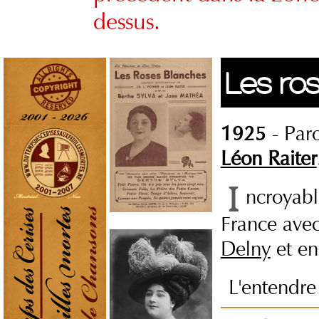
dessus.
Les ro
1925
- Par
Léon Raiter
ncroyab
France avec
Delny
et en
L'entendr