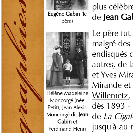
plus célèbr
Eugène Gabin
(le
de
Jean Ga
père)
Le père fut 
malgré des 
endisqués d
autres, de 
et Yves Mi
Mirande et 
Hélène Madeleine
Willemetz
,
Moncorgé (née
dès 1893 - e
Petit), Jean Alexis
de
La Cigal
Moncorgé dit
Jean
Gabin
et
jusqu'à au 
Ferdinand Henri