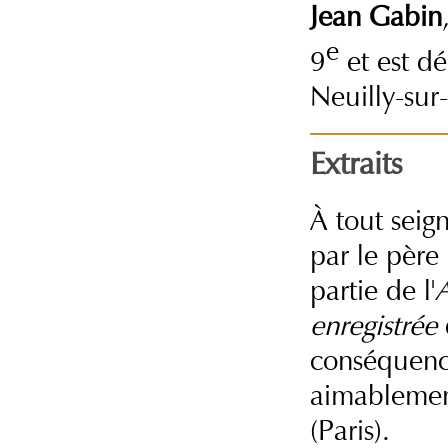
Jean Gabin
e
9
et est d
Neuilly-sur
Extraits
À tout seig
par le père
partie de l'
A
enregistrée
conséquence
aimablemen
(Paris).