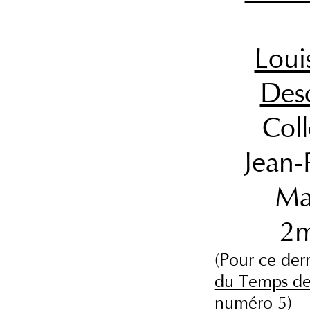
Loui
Des
Coll
Jean-
Ma
2
(Pour ce der
du Temps des
numéro 5
)