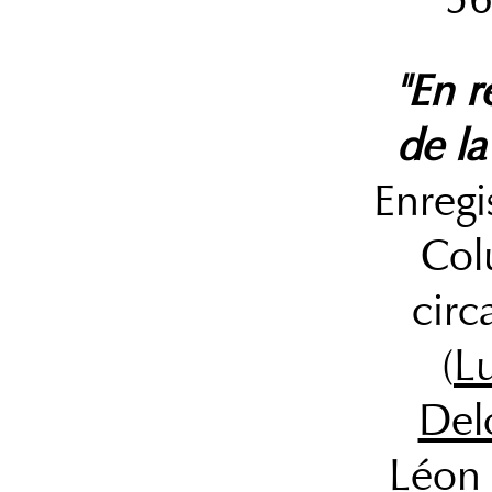
"En r
de la
Enregi
Col
circ
(
L
Del
Léon 