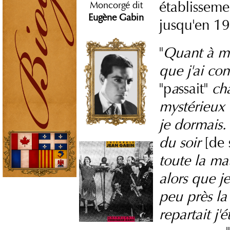
établissem
Moncorgé dit
Eugène Gabin
jusqu'en 1
"
Quant à mo
que j'ai co
"p
a
ssait"
cha
mystérieux 
je dormais. 
du soir
[de 
toute la ma
alors que je
peu près la
repartait j'