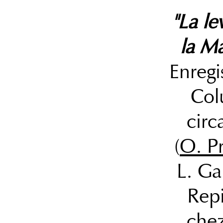
"La le
la Ma
Enregi
Col
circ
(
O. Pr
L. Ga
Rep
che