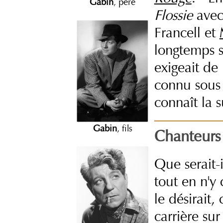
Gabin
, père
Flossie
ave
Francell et
longtemps s
exigeait de
connu sous
connaît la s
Gabin
, fils
Chanteurs 
Que serait-
tout en n'y 
le désirait
carrière su