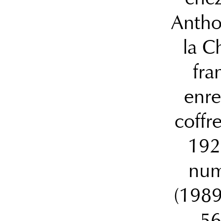
Antho
la C
fra
enre
coffr
192
num
(1989
56