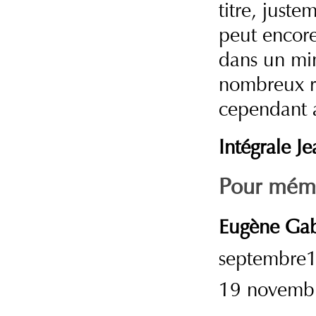
titre, just
peut encore
dans un mini
nombreux re
cependant a
Intégrale J
Pour mém
Eugène Ga
septembre1
19 novembr