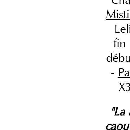
Cha
Mist
Lel
fin
débu
-
Pa
X
"La
caou