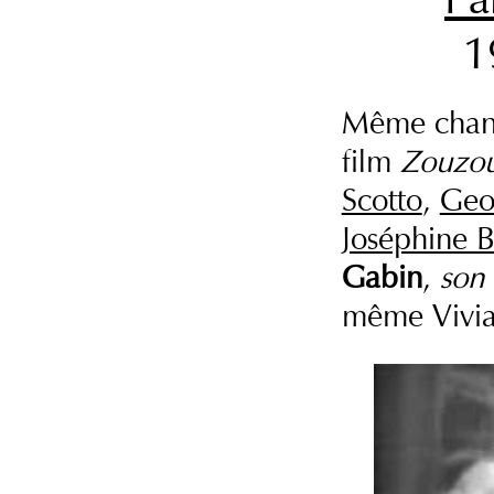
1
Même chan
film
Zouzo
Scotto
,
Geo
Joséphine 
Gabin
,
son 
même Vivia