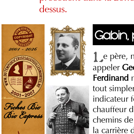
dessus.
Gabin, 
e père, 
appeler
Ge
Ferdinand
m
tout simpl
indicateur f
chauffeur d
chemins de f
la carrière