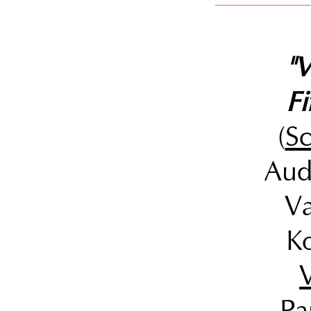
"V
Fi
(
Sc
Audi
Va
Ko
Pa