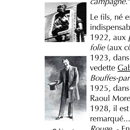
campagne.
"
Le fils, né
indispensa
1922, aux
folie
(aux c
1923, dans 
vedette
Gab
Bouffes-par
1925, dan
Raoul Moret
1928, il es
remarqué...
Rouge
. - E