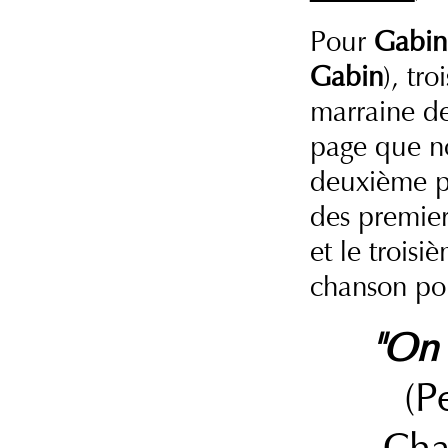
Pour
Gabin, 
Gabin
), tr
marraine de
page que n
deuxième p
des premier
et le trois
chanson pop
"On 
(P