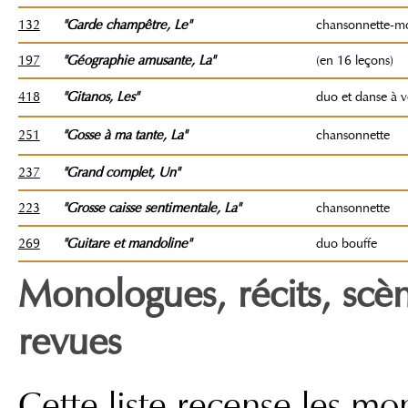
132
"Garde champêtre
, Le"
chansonnette-m
197
"Géographie amusante
, La"
(en 16 leçons)
418
"Gitanos
, Les"
duo et danse à v
251
"Gosse à ma tante
, La"
chansonnette
237
"Grand complet, Un"
223
"Grosse caisse sentimentale
, La"
chansonnette
269
"Guitare et mandoline"
duo bouffe
Monologues, récits, scèn
revues
Cette liste recense les m