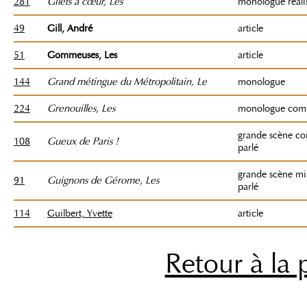
281
Gilets à cœur
, Les
monologue réali
49
Gill, André
article
51
Gommeuses, Les
article
144
G
rand métingue du Métropolitain, Le
monologue
224
Grenouilles
, Les
monologue comi
grande scène c
108
Gueux de Paris !
parlé
grande scène mil
91
Guignons de Gérome
, Les
parlé
114
Guilbert, Yvette
article
Retour à la 