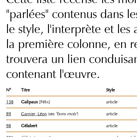
"parlées" contenus dans les
le style, l'interprète et le
la première colonne, en r
trouvera un lien conduisa
contenant l'œuvre.
N°
Titre
Style
138
Galipaux
[Félix]
article
89
Garnier, Léon
(ses
"bons mots"
)
article
98
Gélabert
article