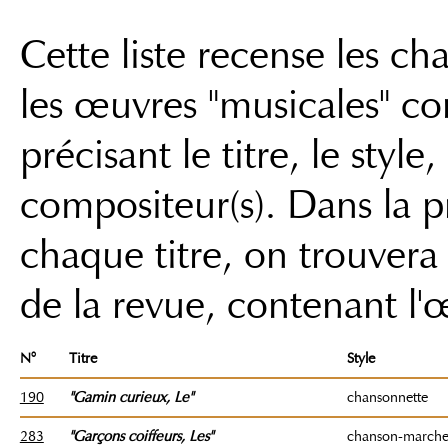
Cette liste recense les c
les œuvres "musicales" co
précisant le titre, le style,
compositeur(s). Dans la 
chaque titre, on trouver
de la revue, contenant l'
N°
Titre
Style
190
"Gamin curieux
, Le"
chansonnette
283
"Garçons coiffeurs
, Les"
chanson-march