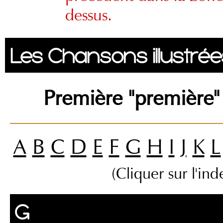
dessus.
Les Chansons illustrée
Première "première" 
A
B
C
D
E
F
G
H
I
J
K
L
(Cliquer sur l'in
G