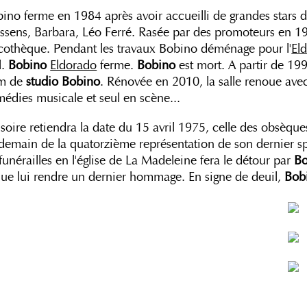
ino ferme en 1984 après avoir accueilli de grandes star
ssens, Barbara, Léo Ferré. Rasée par des promoteurs en 198
cothèque. Pendant les travaux Bobino déménage pour l'
El
l.
Bobino
Eldorado
ferme.
Bobino
est mort. A partir de 199
m de
studio Bobino
. Rénovée en 2010, la salle renoue ave
édies musicale et seul en scène...
isoire retiendra la date du 15 avril 1975, celle des obsèqu
demain de la quatorzième représentation de son dernier s
funérailles en l'église de La Madeleine fera le détour par
Bo
ue lui rendre un dernier hommage. En signe de deuil,
Bob