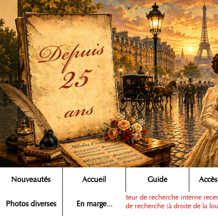
Nouveautés
Accueil
Guide
Accès
Note :
ce moteur de recherche interne recens
Rechercher ▶
Photos diverses
En marge...
dans la zone de recherche (à droite de la lou