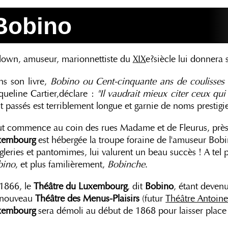
Bobino
lown, amuseur, marionnettiste du
XIXe
?siècle lui donnera
s son livre,
Bobino ou Cent-cinquante ans de coulisses
queline Cartier,déclare :
"Il vaudrait mieux citer ceux qu
t passés est terriblement longue et garnie de noms prestigi
t commence au coin des rues Madame et de Fleurus, près
xembourg
est hébergée la troupe foraine de l'amuseur Bobi
gleries et pantomimes, lui valurent un beau succès ! A tel p
bino
, et plus familièrement,
Bobinche
.
1866, le
Théâtre du Luxembourg
, dit
Bobino
, étant deven
 nouveau
Théâtre des Menus-Plaisirs
(futur
Théâtre Antoin
xembourg
sera démoli au début de 1868 pour laisser place