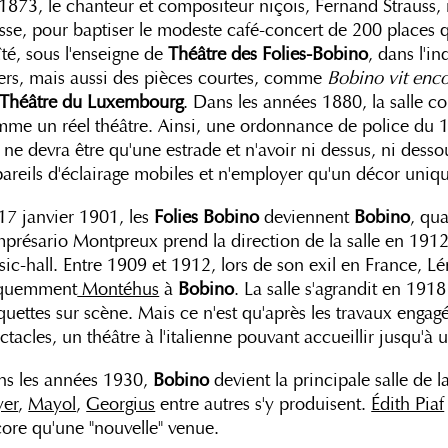
1873, le chanteur et compositeur niçois, Fernand Strauss, 
sse, pour baptiser le modeste café-concert de 200 places q
té, sous l'enseigne de
Théâtre des Folies-Bobino
, dans l'i
ers, mais aussi des pièces courtes, comme
Bobino vit enco
Théâtre du Luxembourg
. Dans les années 1880, la salle co
me un réel théâtre. Ainsi, une ordonnance de police du 1
 ne devra être qu'une estrade et n'avoir ni dessus, ni desso
areils d'éclairage mobiles et n'employer qu'un décor uniqu
17 janvier 1901, les
Folies Bobino
deviennent
Bobino
, qu
mprésario Montpreux prend la direction de la salle en 1912
ic-hall. Entre 1909 et 1912, lors de son exil en France, Lé
équemment
Montéhus
à
Bobino
. La salle s'agrandit en 1918
quettes sur scène. Mais ce n'est qu'après les travaux eng
ctacles, un théâtre à l'italienne pouvant accueillir jusqu'à 
s les années 1930,
Bobino
devient la principale salle de 
yer
,
Mayol
,
Georgius
entre autres s'y produisent.
Édith Piaf
ore qu'une "nouvelle" venue.