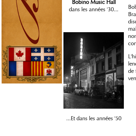
Bobino
Music Hall
Bob
dans les années '30...
Bra
dis
ma
no
com
L'h
len
de 
ven
...Et dans les années '50