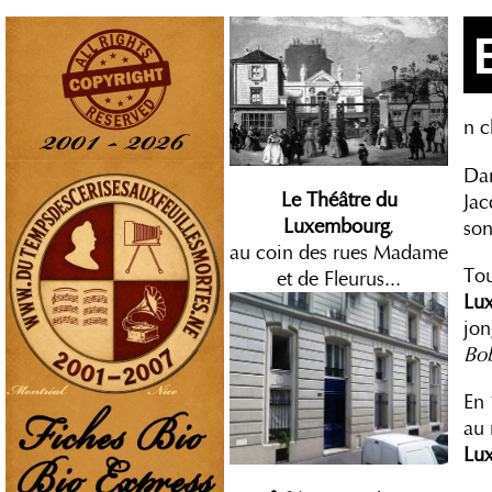
n c
Dan
Le Théâtre du
Jac
Luxembourg
,
son
au coin des rues Madame
Tou
et de Fleurus...
Lu
jon
Bo
En 
au
Lu