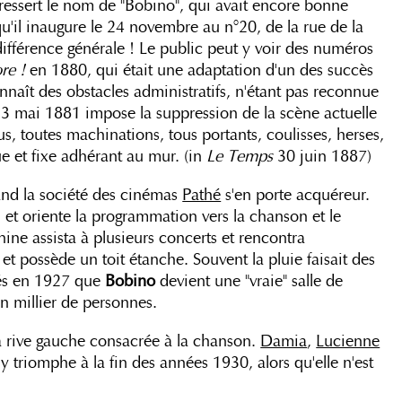
ressert le nom de "Bobino", qui avait encore bonne
u'il inaugure le 24 novembre au n°20, de la rue de la
ndifférence générale ! Le public peut y voir des numéros
re !
en 1880, qui était une adaptation d'un des succès
nnaît des obstacles administratifs, n'étant pas reconnue
3 mai 1881 impose la suppression de la scène actuelle
us, toutes machinations, tous portants, coulisses, herses,
e et fixe adhérant au mur. (in
Le Temps
30 juin 1887)
and la société des cinémas
Pathé
s'en porte acquéreur.
 et oriente la programmation vers la chanson et le
nine assista à plusieurs concerts et rencontra
 et possède un toit étanche. Souvent la pluie faisait des
agés en 1927 que
Bobino
devient une "vraie" salle de
un millier de personnes.
la rive gauche consacrée à la chanson.
Damia
,
Lucienne
y triomphe à la fin des années 1930, alors qu'elle n'est