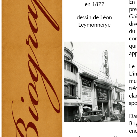
En 
en 1877
pre
Gaî
dessin de Léon
div
Leymonnerye
du
com
qui
app
Le 
L'i
mus
fr
cla
spe
Dan
Bo
enc