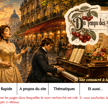
 Rapide
A propos du site
Thématiques
Et aussi...
e les pages dans lesquelles le nom recherché est cité. Si vous souhaitez l
pe) ci-dessus.