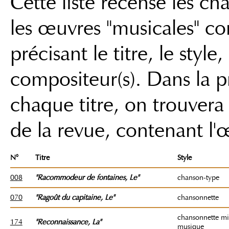
Cette liste recense les c
les œuvres "musicales" co
précisant le titre, le style,
compositeur(s). Dans la 
chaque titre, on trouver
de la revue, contenant l'
N°
Titre
Style
008
"Racommodeur de fontaines
, Le
"
chanson-type
070
"Ragoût du capitaine
, Le
"
chansonnette
chansonnette mil
174
"Reconnaissance
, La"
musique