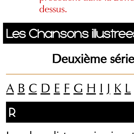
dessus.
Les Chansons illustree
Deuxième série
A
B
C
D
E
F
G
H
I
J
K
L
R