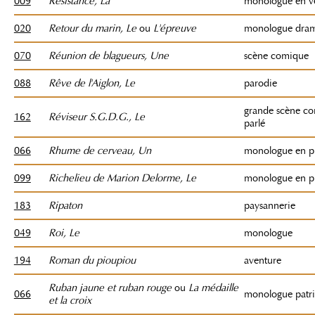
009
Résistance, La
monologue en v
020
Retour du marin, Le
ou
L'épreuve
monologue dram
070
Réunion de blagueurs, Une
scène comique
088
Rêve de l'Aiglon, Le
parodie
grande scène c
162
Réviseur S.G.D.G., Le
parlé
066
Rhume de cerveau, Un
monologue en p
099
Richelieu de Marion Delorme, Le
monologue en p
183
Ripaton
paysannerie
049
Roi, Le
monologue
194
Roman du pioupiou
aventure
Ruban jaune et ruban rouge
ou
La médaille
066
monologue patri
et la croix