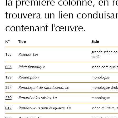
la première colonne, en r
trouvera un lien conduisa
contenant l'œuvre.
N°
Titre
Style
grande scène c
185
Raseurs, Les
parlé
063
Récit fantastique
scène comique a
129
Rédemption
monologue
227
Remplaçant de saint Joseph, Le
monologue drol
260
Renard et les raisins, Le
monologue
017
Rendez-vous dans l'esquarre, Le
scène militaire, 