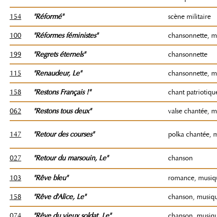
154
"Réformé"
scène militaire
100
"Réformes féministes"
chansonnette, m
199
"Regrets éternels"
chansonnette
115
"Renaudeur
, Le
"
chansonnette, m
158
"Restons Français !"
chant patriotiqu
062
"Restons tous deux"
valse chantée, 
147
"Retour des courses"
polka chantée, 
027
"Retour du marsouin
, Le
"
chanson
103
"Rêve bleu"
romance, musiq
158
"Rêve d'Alice
, Le
"
chanson, musiq
074
"Rêve du vieux soldat
, Le
"
chanson, musiq