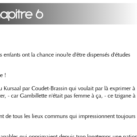
apitre 6
es enfants ont la chance inou?e d'être dispensés d'études
e !
du Kursaal par Coudet-Brassin qui voulait par là exprimer à
r, - car Gambillette n'était pas femme à ça, - ce tzigane à
ant de tous les lieux communs qui impressionnent toujours
 incapables qui opprimaient depuis trop longtemps une natio