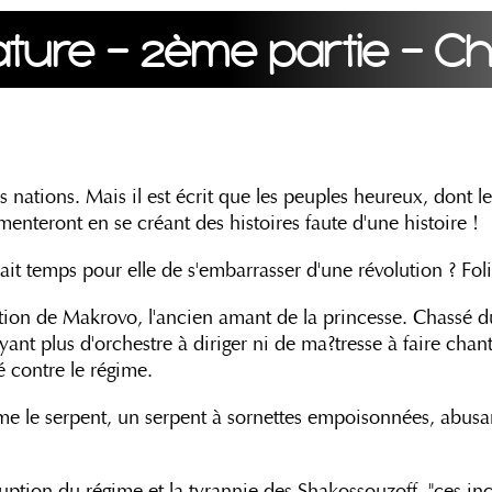
ture - 2ème partie - Ch
s nations. Mais il est écrit que les peuples heureux, dont l
rmenteront en se créant des histoires faute d'une histoire !
rait temps pour elle de s'embarrasser d'une révolution ? Foli
igation de Makrovo, l'ancien amant de la princesse. Chassé 
t plus d'orchestre à diriger ni de ma?tresse à faire chante
é contre le régime.
mme le serpent, un serpent à sornettes empoisonnées, abus
 corruption du régime et la tyrannie des Shakossouzoff, "ces