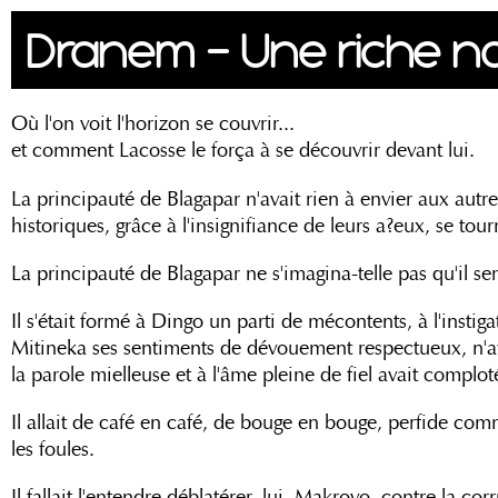
Dranem - Une riche na
Où l'on voit l'horizon se couvrir...
et comment Lacosse le força à se découvrir devant lui.
La principauté de Blagapar n'avait rien à envier aux autre
historiques, grâce à l'insignifiance de leurs a?eux, se tou
La principauté de Blagapar ne s'imagina-telle pas qu'il se
Il s'était formé à Dingo un parti de mécontents, à l'inst
Mitineka ses sentiments de dévouement respectueux, n'ayan
la parole mielleuse et à l'âme pleine de fiel avait complot
Il allait de café en café, de bouge en bouge, perfide co
les foules.
Il fallait l'entendre déblatérer, lui, Makrovo, contre la