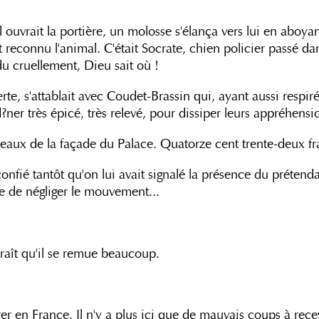
 ouvrait la portière, un molosse s'élança vers lui en aboy
ait reconnu l'animal. C'était Socrate, chien policier passé 
rdu cruellement, Dieu sait où !
rte, s'attablait avec Coudet-Brassin qui, ayant aussi respir
r très épicé, très relevé, pour dissiper leurs appréhensi
rreaux de la façade du Palace. Quatorze cent trente-deux fr
onfié tantôt qu'on lui avait signalé la présence du prétend
cte de négliger le mouvement...
araît qu'il se remue beaucoup.
r en France. Il n'y a plus ici que de mauvais coups à recev