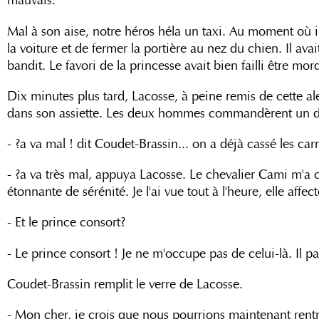
mauvais.
Mal à son aise, notre héros héla un taxi. Au moment où il
la voiture et de fermer la portière au nez du chien. Il av
bandit. Le favori de la princesse avait bien failli être mo
Dix minutes plus tard, Lacosse, à peine remis de cette ale
dans son assiette. Les deux hommes commandèrent un d?ne
- ?a va mal ! dit Coudet-Brassin... on a déjà cassé les ca
- ?a va très mal, appuya Lacosse. Le chevalier Cami m'a c
étonnante de sérénité. Je l'ai vue tout à l'heure, elle affe
- Et le prince consort?
- Le prince consort ! Je ne m'occupe pas de celui-là. Il p
Coudet-Brassin remplit le verre de Lacosse.
- Mon cher, je crois que nous pourrions maintenant rentre