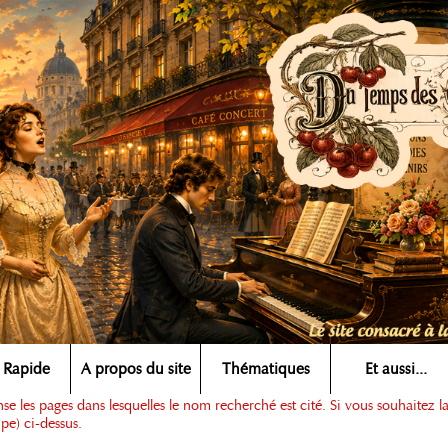
 Rapide
A propos du site
Thématiques
Et aussi...
e les pages dans lesquelles le nom recherché est cité. Si vous souhaitez l
pe) ci-dessus.