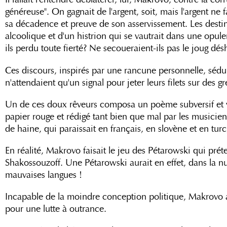
généreuse". On gagnait de l'argent, soit, mais l'argent ne
sa décadence et preuve de son asservissement. Les destin
alcoolique et d'un histrion qui se vautrait dans une opule
ils perdu toute fierté? Ne secoueraient-ils pas le joug dé
Ces discours, inspirés par une rancune personnelle, séd
n'attendaient qu'un signal pour jeter leurs filets sur des g
Un de ces doux rêveurs composa un poème subversif et v
papier rouge et rédigé tant bien que mal par les musiciens
de haine, qui paraissait en français, en slovène et en turc
En réalité, Makrovo faisait le jeu des Pétarowski qui prét
Shakossouzoff. Une Pétarowski aurait en effet, dans la n
mauvaises langues !
Incapable de la moindre conception politique, Makrovo av
pour une lutte à outrance.