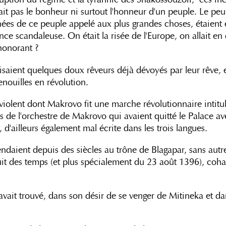
 fait pas le bonheur ni surtout l'honneur d'un peuple. Le p
ées de ce peuple appelé aux plus grandes choses, étaient e
nce scandaleuse. On était la risée de l'Europe, on allait e
shonorant ?
uisaient quelques doux rêveurs déjà dévoyés par leur rêve,
renouilles en révolution.
iolent dont Makrovo fit une marche révolutionnaire intitu
 de l'orchestre de Makrovo qui avaient quitté le Palace avec 
, d'ailleurs également mal écrite dans les trois langues.
endaient depuis des siècles au trône de Blagapar, sans autre 
uit des temps (et plus spécialement du 23 août 1396), coha
ait trouvé, dans son désir de se venger de Mitineka et dan