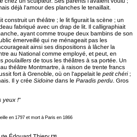
ge chez un sculpteur. Ses parents l'avaient voulu ;
 mais déjà l'amour des planches le tenaillait.
construit un théâtre ; le lit figurait la scène ; un
eau fabriqué avec un drap de lit. Il calligraphiait
dimanche, ayant comme troupe deux bambins de son
 public émerveillé qui ne ménageait pas les
ourageait ainsi ses dispositions à lâcher la
entre au National comme employé, et peut, en
es
poulaillers
de tous les théâtres à sa portée. Un
e au théâtre Montmartre, à raison de trente francs
ussit fort à Grenoble, où on l'appelait le
petit chéri
;
is. Il y crée
Sidoine
dans le
Paradis perdu
. Gros
s yeux !
"
eille en 1797 et mort à Paris en 1866
oute Édouard Thiery
.
[2]