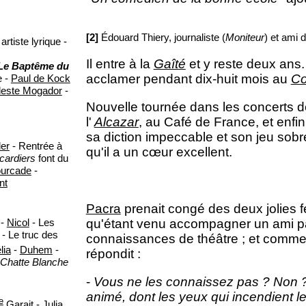
[2]
Édouard Thiery, journaliste (
Moniteur
) et ami 
tiste lyrique -
Il entre à la
Gaîté
et y reste deux ans. Sa
Le Baptême du
acclamer pendant dix-huit mois au
Co
e -
Paul de Kock
leste Mogador
-
Nouvelle tournée dans les concerts de
l'
Alcazar
, au Café de France, et enfin 
sa diction impeccable et son jeu sobre
er
- Rentrée à
qu'il a un cœur excellent.
cardiers
font du
ourcade
-
nt
Pacra
prenait congé des deux jolies fe
qu'étant venu accompagner un ami par
-
Nicol
- Les
- Le truc des
connaissances de théâtre ; et comme 
lia
-
Duhem
-
répondit :
 Chatte Blanche
-
Vous ne les connaissez pas ? Non ? E
animé, dont les yeux qui incendient l
le
Garait
-
Julia