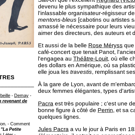
devenu le plus sympathique des artis
l'inlassable organisateur-régisseur d
mentons-bleus
[cabotins ou artistes s
amassé le nécessaire pour leurs vieux 
aimer des directeurs, des auteurs et 
Et aussi de la belle
Rose Méryss
que 
café-concert que tenait Panot, l'anci
l'engagea au
Théâtre-Louit
, où elle c
des dollars en Amérique, où sa plast
elle joua les
travestis
, remplissant ses
ITRES
___________
À la gare de Lyon, avant de m'embar
deux femmes élégantes, types d'arti
beille
-
Demay
-
 revenant de
Pacra
est très populaire ; c'est une 
bonne figure à côté de
Perrin
, et sa c
quelques lignes.
illon. - Comment
Jules Pacra
a vu le jour à Paris en 18
-
"La Petite
s Léter
-