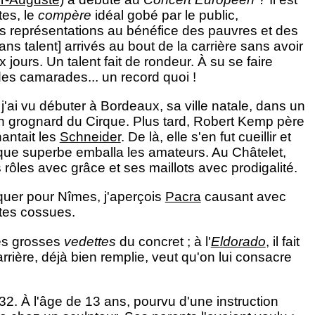
tes, le
compère
idéal gobé par le public,
es représentations au bénéfice des pauvres et des
ans talent] arrivés au bout de la carrière sans avoir
jours. Un talent fait de rondeur. À su se faire
des camarades... un record quoi !
j'ai vu débuter à Bordeaux, sa ville natale, dans un
en grognard du Cirque. Plus tard, Robert Kemp père
hantait les
Schneider
. De là, elle s'en fut cueillir et
ique superbe emballa les amateurs. Au Châtelet,
 rôles avec grâce et ses maillots avec prodigalité.
quer pour Nîmes, j'aperçois
Pacra
causant avec
stes cossues.
des grosses
vedettes
du concret ; à l'
Eldorado
, il fait
arrière, déjà bien remplie, veut qu'on lui consacre
32. À l'âge de 13 ans, pourvu d'une instruction