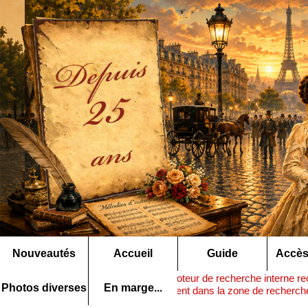
Nouveautés
Accueil
Guide
Accès
Note :
ce moteur de recherche interne rec
Rechercher ▶
Photos diverses
En marge...
nom précédent dans la zone de recherche 