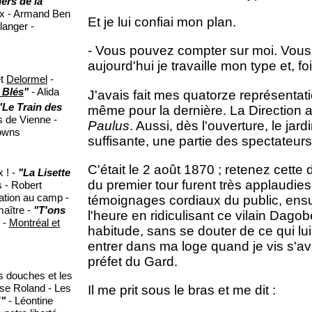
ers de la
ux - Armand Ben
Et je lui confiai mon plan.
langer -
- Vous pouvez compter sur moi. Vou
aujourd'hui je travaille mon type et, f
t
Delormel
-
 Blés
"
- Alida
J'avais fait mes quatorze représentati
"Le Train des
même pour la dernière. La Direction a
 de Vienne -
Paulus
. Aussi, dès l'ouverture, le jar
owns
suffisante, une partie des spectateurs
C'était le 2 août 1870 ; retenez cett
x ! -
"La Lisette
du premier tour furent très applaudie
s - Robert
ation au camp -
témoignages cordiaux du public, ensuit
maître -
"T'ons
l'heure en ridiculisant ce vilain Dagob
-
Montréal et
habitude, sans se douter de ce qui lui
entrer dans ma loge quand je vis s'av
préfet du Gard.
s douches et les
ise Roland - Les
Il me prit sous le bras et me dit :
!"
- Léontine