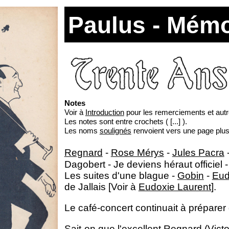
Paulus - Mémoi
Notes
Voir à
Introduction
pour les remerciements et aut
Les notes sont entre crochets ( [...] ).
Les noms
soulignés
renvoient vers une page plu
Regnard
-
Rose Mérys
-
Jules Pacra
Dagobert - Je deviens héraut officiel
Les suites d'une blague -
Gobin
-
Eud
de Jallais [Voir à
Eudoxie Laurent
].
Le café-concert continuait à préparer 
Sait-on que l'excellent
Regnard (Victo