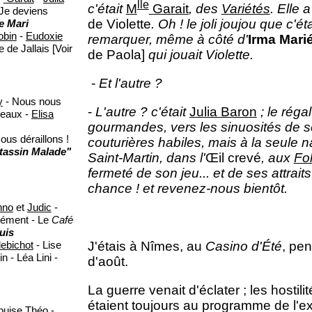
lle
c'était
M
Garait
, des
Variétés
. Elle
Je deviens
de Violette
. Oh ! le joli joujou que c'ét
e Mari
obin
-
Eudoxie
remarquer, même à côté d'
Irma Mari
de Jallais [Voir
de Paola]
qui jouait Violette.
-
Et l'autre ?
y
- Nous nous
-
L'autre ? c'était
Julia Baron
; le réga
deaux -
Elisa
gourmandes, vers les sinuosités de s
ous déraillons !
couturières habiles, mais à la seule
tassin Malade"
Saint-Martin, dans l'
Œil crevé
, aux
Fo
fermeté de son jeu... et de ses attrai
chance ! et revenez-nous bientôt.
nno
et
Judic
-
lément - Le
Café
uis
J'étais à Nîmes, au
Casino d'Été
, pe
lebichot
- Lise
 - Léa Lini -
d'août.
La guerre venait d'éclater ; les hostil
étaient toujours au programme de l'ex
ouise Théo
-