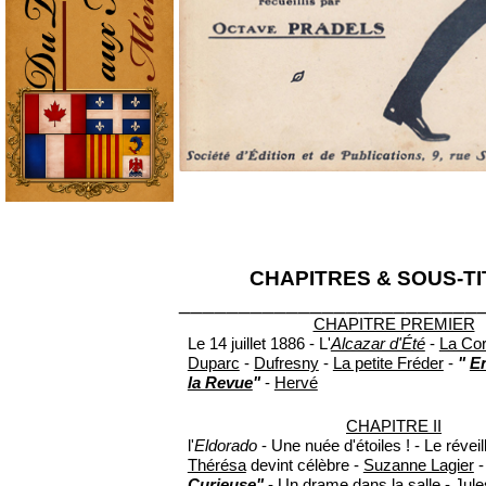
CHAPITRES & SOUS-T
_________________________
CHAPITRE PREMIER
Le 14 juillet 1886 - L'
Alcazar d'Été
-
La Cor
Duparc
-
Dufresny
-
La petite Fréder
-
"
En
la Revue
"
-
Hervé
CHAPITRE II
l'
Eldorado
- Une nuée d'étoiles ! - Le réve
Thérésa
devint célèbre -
Suzanne Lagier
Curieuse"
- Un drame dans la salle -
Jule