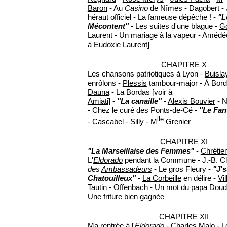
Baron
- Au
Casino
de Nîmes - Dagobert - 
héraut officiel - La fameuse dépêche ! -
"L
Mécontent"
- Les suites d'une blague -
G
Laurent
- Un mariage à la vapeur - Amédée 
à
Eudoxie Laurent
]
CHAPITRE X
Les chansons patriotiques à Lyon -
Buisla
enrôlons -
Plessis
tambour-major - À Bor
Dauna
- La Bordas [voir à
Amiati
] -
"La canaille"
-
Alexis Bouvier
- N
- Chez le curé des Ponts-de-Cé -
"Le Fan
lle
- Cascabel - Silly - M
Grenier
CHAPITRE XI
"La Marseillaise des Femmes"
-
Chrétie
L'
Eldorado
pendant la Commune - J.-B. C
des
Ambassadeurs
- Le gros Fleury -
"J's
Chatouilleux"
-
La Corbeille
en délire -
Vil
Tautin - Offenbach - Un mot du papa Doudin
Une friture bien gagnée
CHAPITRE XII
Ma rentrée à l'
Eldorado
-
Charles Malo
-
L