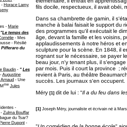
élémentaire, il entrait en apprentissa
-
Horace Lamy
fils docile, respectueux, il avait obéi,
sseny
Dans sa chambrette de gamin, il s'était 
manche à balai faisait le support du rid
tes -
Marie
des programmes qu'il exécutait le 
-
"
Le temps des
âge, devant la famille et les voisins,
Cornélie
- Mes
usse - Résilié
applaudissements à notre héros et enc
 Pifferaro du
sculpture pour la scène. En 1848, il 
rognant sur le nécessaire, se payer l
beau jour, n'y tenant plus, il s'engag
par mois. Puis il court la province ; ré
e Baudin
-
"
Les
revient à Paris, au théâtre Beaumarcha
 -
Augustine
 Arnaud
- Une
succès. Les journaux s'en occupent.
me
(M
Jules
Méry
dit de lui : "
Il a du feu dans le
[1]
identes -
[1]
Joseph Méry, journaliste et écrivain né à Mars
-
Zulma Bouffar
 bague du Tsar?
Pierre Dupont
-
"
Un comédien de la bonne école
" aj