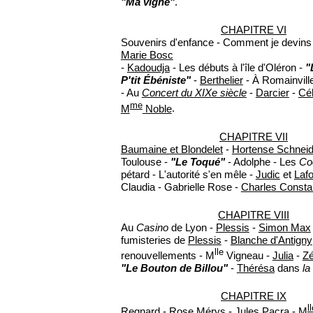
"Ma vigne"
.
CHAPITRE VI
Souvenirs d'enfance - Comment je devins ar
Marie Bosc
-
Kadoudja
- Les débuts à l'île d'Oléron -
"
P'tit Ébéniste"
-
Berthelier
- À Romainvill
- Au
Concert du XIXe siècle
-
Darcier
-
Cé
me
M
Noble
.
CHAPITRE VII
Baumaine et Blondelet
-
Hortense Schneid
Toulouse -
"Le Toqué"
- Adolphe - Les
Co
pétard - L'autorité s'en mêle -
Judic
et
Laf
Claudia - Gabrielle Rose -
Charles Consta
CHAPITRE VIII
Au
Casino
de Lyon -
Plessis
-
Simon Max
fumisteries de
Plessis
-
Blanche d'Antigny
lle
renouvellements - M
Vigneau -
Julia
-
Zé
"Le Bouton de Billou"
-
Thérésa
dans
la
CHAPITRE IX
l
Regnard
-
Rose Mérys
-
Jules Pacra
-
M