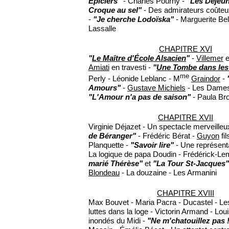
Épiciers"
- Charles Pourny -
"Les Déjeun
Croque au sel"
- Des admirateurs coûte
-
"Je cherche Lodoïska"
- Marguerite Bel
Lassalle
CHAPITRE XVI
"
Le Maître d'École Alsacien
"
-
Villemer
e
Amiati
en travesti -
"
Une Tombe dans les
me
Perly - Léonide Leblanc - M
Graindor
-
Amours"
-
Gustave Michiels
- Les Dames
"L'Amour n'a pas de saison"
- Paula Br
CHAPITRE XVII
Virginie Déjazet - Un spectacle merveilleu
de Béranger"
- Frédéric Bérat -
Guyon
fil
Planquette -
"Savoir lire"
- Une représent
La logique de papa Doudin - Frédérick-Le
marié Thérèse"
et
"La Tour St-Jacques"
Blondeau
- La douzaine - Les Armanini
CHAPITRE XVIII
Max Bouvet - Maria Pacra - Ducastel - Le
luttes dans la loge - Victorin Armand - Lou
inondés du Midi -
"Ne m'chatouillez pas 