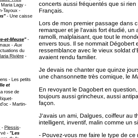
concerts aussi fréquentés que si rie
 Maria Lagy -
Français.
n-Tayoux -
us"
- Une caisse
Lors de mon premier passage dans ce
remarquer et je l'avais fort étudié, un
ramolli, malplaisant, que tout le monde
e-et-Meuse
"
-
envers tous. Il se nommait Dégobert 
imaux -
Aux
ressemblance avec le vieux soldat d'
uctuations du
aria Rivière
-
avaient rendu familier.
Je devais ne chanter que quinze jours
une chansonnette très comique, le
Ma
tens - Les petits
le et
En revoyant le Dagobert en question,
a rose de
toujours aussi grincheux, aussi antipat
iquet-
façon.
'oc - Martin-
J'avais un ami, Dalgues, coiffeur au th
intelligent, inventif, malin comme un 
y
-
Plessis
-
rvé -
"Les
- Pouvez-vous me faire le type de c