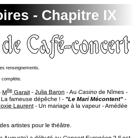
res - Chapitre IX
res renseignements.
s complète.
lle
-
M
Garait
-
Julia Baron
- Au
Casino
de Nîmes -
 - La fameuse dépêche ! -
"Le Mari Mécontent"
-
oxie Laurent
- Un mariage à la vapeur - Amédée
des artistes pour le théâtre.
r-Auguste)
a débuté au
Concert Européen
? Il est