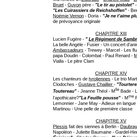
Bruet
-
Guyon
père -
"Le tir au pistolet"
-
"Les Cuirassiers de Reichshoffen"
- Be
Noémie Vernon
- Doria -
"Je ne t'aime pl
de prévoyance originale
CHAPITRE XIII
Lucien Fugère -
"
Le Régiment de Sambr
La belle Angèle - Fusier - Un concert d'an
Ambassadeurs
- Trewey - Marcel - Les fl
papa Doudin - Colombat - Paul Renard -
M
Vialla - Le pitre Clam
CHAPITRE XIV
Les chanteurs de
tyroliennes
- Le trio Mar
Clodoches -
Gustave Chaillier
-
"Tourterel
lle
Toutereau"
- Jeanne Théol - M
Bade - L
me
l'apothicaire?
"La Feuille pousse"
- M
R
Lemonnier - Jane May - Adieux en langue d
Martinou - Une pelle de première classe
CHAPITRE XV
Plessis
fait des siennes à Berlin -
Daubra
Napoléon - Juliette Baumaine - Gardel-He