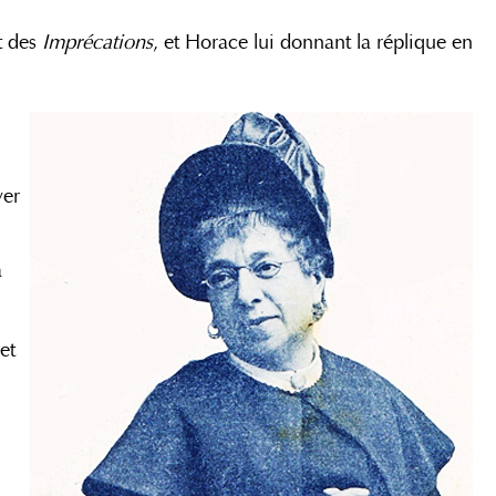
t des
Imprécations
, et Horace lui donnant la réplique en
,
yer
a
et