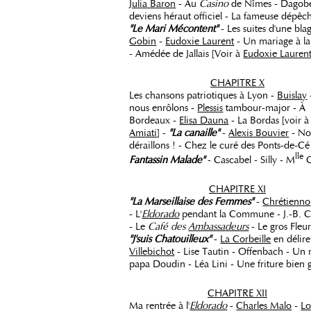
Julia Baron
- Au
Casino
de Nîmes - Dagober
deviens héraut officiel - La fameuse dépêch
"Le Mari Mécontent"
- Les suites d'une bla
Gobin
-
Eudoxie Laurent
- Un mariage à la
- Amédée de Jallais [Voir à
Eudoxie Lauren
CHAPITRE X
Les chansons patriotiques à Lyon -
Buislay
nous enrôlons -
Plessis
tambour-major - À
Bordeaux -
Elisa Dauna
- La Bordas [voir à
Amiati
] -
"La canaille"
-
Alexis Bouvier
- No
déraillons ! - Chez le curé des Ponts-de-Cé
lle
Fantassin Malade"
- Cascabel - Silly - M
G
CHAPITRE XI
"La Marseillaise des Femmes"
-
Chrétienno
- L'
Eldorado
pendant la Commune - J.-B. 
- Le
Café des
Ambassadeurs
- Le gros Fleur
"J'suis Chatouilleux"
-
La Corbeille
en délire
Villebichot
- Lise Tautin - Offenbach - Un
papa Doudin - Léa Lini - Une friture bien
CHAPITRE XII
Ma rentrée à l'
Eldorado
-
Charles Malo
-
Lo