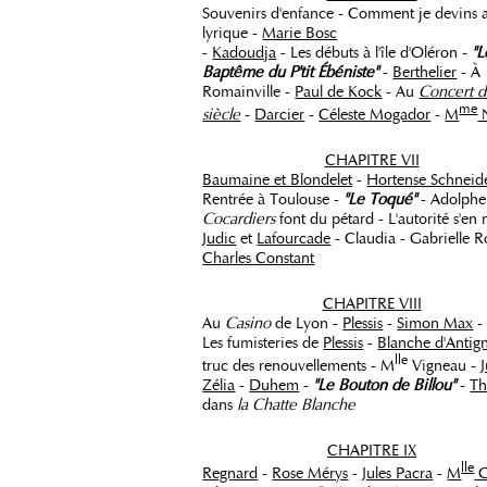
Souvenirs d'enfance - Comment je devins a
lyrique -
Marie Bosc
-
Kadoudja
- Les débuts à l'île d'Oléron -
"L
Baptême du P'tit Ébéniste"
-
Berthelier
- À
Romainville -
Paul de Kock
- Au
Concert d
me
siècle
-
Darcier
-
Céleste Mogador
-
M
N
CHAPITRE VII
Baumaine et Blondelet
-
Hortense Schneid
Rentrée à Toulouse -
"Le Toqué"
- Adolphe 
Cocardiers
font du pétard - L'autorité s'en 
Judic
et
Lafourcade
- Claudia - Gabrielle R
Charles Constant
CHAPITRE VIII
Au
Casino
de Lyon -
Plessis
-
Simon Max
Les fumisteries de
Plessis
-
Blanche d'Antig
lle
truc des renouvellements - M
Vigneau -
J
Zélia
-
Duhem
-
"Le Bouton de Billou"
-
Th
dans
la Chatte Blanche
CHAPITRE IX
lle
Regnard
-
Rose Mérys
-
Jules Pacra
-
M
G