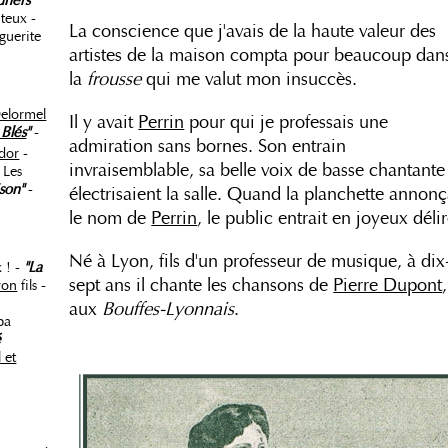
uners
teux -
La conscience que j'avais de la haute valeur des
guerite
artistes de la maison compta pour beaucoup dan
la
frousse
qui me valut mon insuccès.
elormel
Il y avait
Perrin
pour qui je professais une
Blés
"
-
admiration sans bornes. Son entrain
dor
-
invraisemblable, sa belle voix de basse chantante
 Les
son"
-
électrisaient la salle. Quand la planchette annonç
le nom de
Perrin
, le public entrait en joyeux délir
Né à Lyon, fils d'un professeur de musique, à dix
x ! -
"La
sept ans il chante les chansons de
Pierre Dupont
,
yon
fils -
aux
Bouffes-Lyonnais
.
pa
é
 et