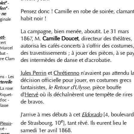
olet"
-
fen"
-
Pensez donc ! Camille en robe de soirée, claman
e ne
habit noir !
ginale
La campagne, bien menée, aboutit. Le 31 mars
et-
1867, M.
Camille Doucet
, directeur des théâtres,
cert
autorisa les cafés-concerts à s'offrir des costumes
 Marcel
des travestissements ; à jouer des pièces, à se pa
bat -
itre Clam
des intermèdes de danse et d'acrobatie.
Jules Perrin
et
Chrétienno
n'avaient pas attendu l
ns - Les
décision officielle pour jouer, en costumes grecs
terelle
fantaisistes,
le Retour d'Ulysse
, pièce bouffe
La rose
d'
Hervé
où ils déchaînèrent une tempête de rires 
Riquet-
'oc -
de bravos.
lasse
J'arrive à mes débuts à cet
Eldorado
[4, boulevard
e
de Strasbourg, 10
], tant rêvé. Ils eurent lieu le
-
Plessis
-
vé -
samedi 1er avril 1868.