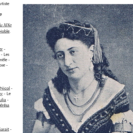
rtiste
e
u XIXe
oble
.
er
-
- Les
mêle -
ose -
-
Nicol
-
ny
- Le
ulia
-
érésa
arait
-