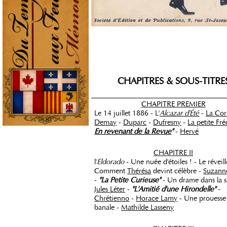
CHAPITRES & SOUS-TITRE
_____________________________
CHAPITRE PREMIER
Le 14 juillet 1886 - L'
Alcazar d'Été
-
La Cor
Demay
-
Duparc
-
Dufresny
-
La petite Fré
En revenant de la Revue
"
-
Hervé
CHAPITRE II
l'
Eldorado
- Une nuée d'étoiles ! - Le réveill
Comment
Thérésa
devint célèbre -
Suzanne
-
"La Petite Curieuse"
- Un drame dans la sa
Jules Léter
-
"L'Amitié d'une Hirondelle"
-
Chrétienno
-
Horace Lamy
- Une prouesse
banale -
Mathilde Lasseny