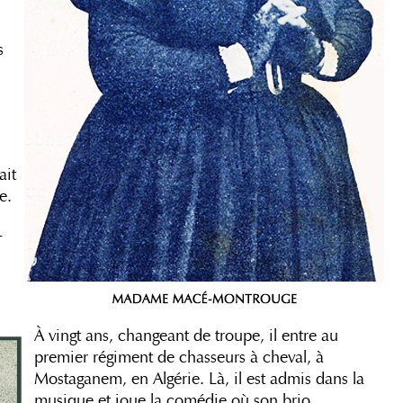
s
ait
e.
-
À vingt ans, changeant de troupe, il entre au
premier régiment de chasseurs à cheval, à
Mostaganem, en Algérie. Là, il est admis dans la
musique et joue la comédie où son brio