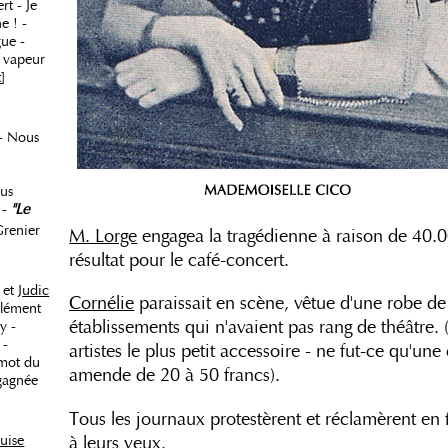
t - Je
e ! -
gue -
 vapeur
t
]
- Nous
us
 -
"Le
renier
M. Lorge
engagea la tragédienne à raison de 40.
résultat pour le café-concert.
et
Judic
Cornélie
paraissait en scène, vêtue d'une robe de 
Clément
établissements qui n'avaient pas rang de théâtre. (
y -
 -
artistes le plus petit accessoire - ne fut-ce qu'u
 mot du
amende de 20 à 50 francs).
 gagnée
Tous les journaux protestèrent et réclamèrent en 
à leurs yeux.
uise