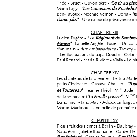
Théo
-
Bruet
-
Guyon
père -
"Le tir au pist
Maria Lagy -
"Les Cuirassiers de Reichshof
Ben-Tayoux -
Noémie Vernon
- Doria -
"J
t'aime plus"
- Une caisse de prévoyance ori
CHAPITRE XIII
Lucien Fugère -
"
Le Régiment de Sambre-
Meuse
"
- La belle Angèle - Fusier - Un con
d'animaux -
Aux
Ambassadeurs
- Trewey -
- Les fluctuations du papa Doudin - Colom
Paul Renard -
Maria Rivière
- Vialla - Le p
CHAPITRE XIV
Les chanteurs de
tyroliennes
- Le trio Marte
petits Clodoches -
Gustave Chaillier
-
"Tour
lle
et Toutereau"
- Jeanne Théol - M
Bade - 
me
de l'apothicaire?
"La Feuille pousse"
- M
Lemonnier - Jane May - Adieux en langue d
Martin-Martinou - Une pelle de première c
CHAPITRE XV
Plessis
fait des siennes à Berlin -
Daubray
Napoléon - Juliette Baumaine - Gardel-Her