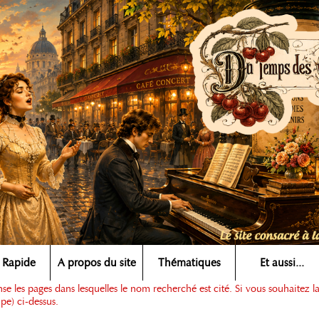
 Rapide
A propos du site
Thématiques
Et aussi...
e les pages dans lesquelles le nom recherché est cité. Si vous souhaitez l
pe) ci-dessus.