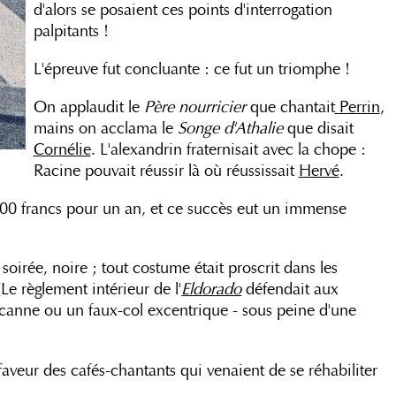
d'alors se posaient ces points d'interrogation
palpitants !
L'épreuve fut concluante : ce fut un triomphe !
On applaudit le
Père nourricier
que chantait
Perrin
,
mains on acclama le
Songe d'Athalie
que disait
Cornélie
. L'alexandrin fraternisait avec la chope :
Racine pouvait réussir là où réussissait
Hervé
.
000 francs pour un an, et ce succès eut un immense
soirée, noire ; tout costume était proscrit dans les
Le règlement intérieur de l'
Eldorado
défendait aux
ne canne ou un faux-col excentrique - sous peine d'une
faveur des cafés-chantants qui venaient de se réhabiliter