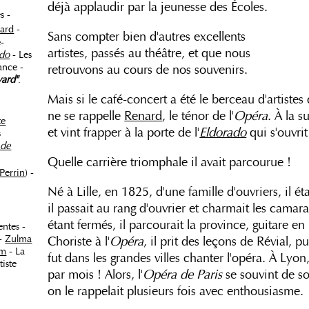
déjà applaudir par la jeunesse des Écoles.
s -
ard
-
Sans compter bien d'autres excellents
é-
artistes, passés au théâtre, et que nous
ado
- Les
ance -
retrouvons au cours de nos souvenirs.
vard"
.
Mais si le café-concert a été le berceau d'artistes 
ne se rappelle
Renard
, le ténor de l'
Opéra
. À la s
te
et vint frapper à la porte de l'
Eldorado
qui s'ouvri
s
 de
Quelle carrière triomphale il avait parcourue !
 Perrin
) -
Né à Lille, en 1825, d'une famille d'ouvriers, il ét
il passait au rang d'ouvrier et charmait les camara
étant fermés, il parcourait la province, guitare e
entes -
-
Zulma
Choriste à l'
Opéra
, il prit des leçons de Révial, p
lm
- La
fut dans les grandes villes chanter l'opéra. À Lyo
iste
par mois ! Alors, l'
Opéra de Paris
se souvint de so
on le rappelait plusieurs fois avec enthousiasme.