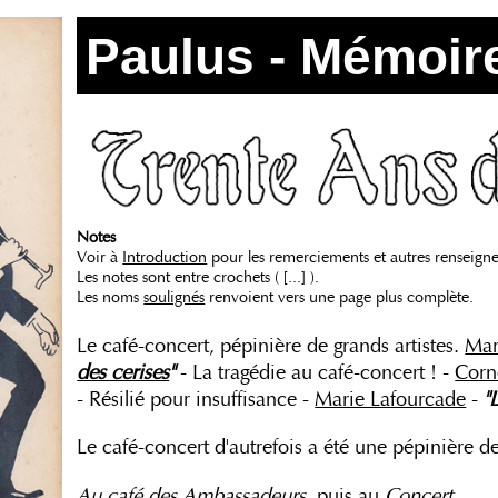
Paulus - Mémoires
Notes
Voir à
Introduction
pour les remerciements et autres renseign
Les notes sont entre crochets ( [...] ).
Les noms
soulignés
renvoient vers une page plus complète.
Le café-concert, pépinière de grands artistes.
Mar
des cerises
"
- La tragédie au café-concert ! -
Corn
- Résilié pour insuffisance -
Marie Lafourcade
-
"
Le café-concert d'autrefois a été une pépinière de
Au café des
Ambassadeurs
, puis au
Concert