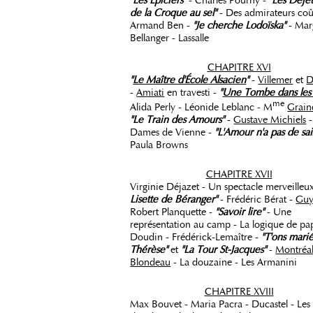
"Les Épiciers"
- Charles Pourny -
"Les Déje
de la Croque au sel"
- Des admirateurs coû
Armand Ben -
"Je cherche Lodoïska"
- Mar
Bellanger - Lassalle
CHAPITRE XVI
"
Le Maître d'École Alsacien
"
-
Villemer
et
D
-
Amiati
en travesti -
"
Une Tombe dans les 
me
Alida Perly - Léonide Leblanc - M
Grain
"Le Train des Amours"
-
Gustave Michiels
-
Dames de Vienne -
"L'Amour n'a pas de sai
Paula Browns
CHAPITRE XVII
Virginie Déjazet - Un spectacle merveilleu
Lisette de Béranger"
- Frédéric Bérat -
Gu
Robert Planquette -
"Savoir lire"
- Une
représentation au camp - La logique de pa
Doudin - Frédérick-Lemaître -
"T'ons mari
Thérèse"
et
"La Tour St-Jacques"
-
Montréal
Blondeau
- La douzaine - Les Armanini
CHAPITRE XVIII
Max Bouvet - Maria Pacra - Ducastel - Les