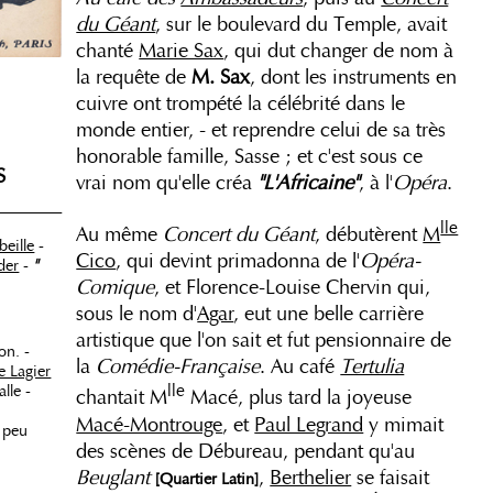
du Géant
, sur le boulevard du Temple, avait
chanté
Marie Sax
, qui dut changer de nom à
la requête de
M. Sax
, dont les instruments en
cuivre ont trompété la célébrité dans le
monde entier, - et reprendre celui de sa très
honorable famille, Sasse ; et c'est sous ce
S
vrai nom qu'elle créa
"L'Africaine"
, à l'
Opéra
.
_______
lle
Au même
Concert du Géant
, débutèrent
M
beille
-
Cico
, qui devint primadonna de l'
Opéra-
der
-
"
Comique
, et Florence-Louise Chervin qui,
sous le nom d'
Agar
, eut une belle carrière
artistique que l'on sait et fut pensionnaire de
on. -
la
Comédie-Française
. Au café
Tertulia
 Lagier
lle
lle -
chantait M
Macé, plus tard la joyeuse
Macé-Montrouge
, et
Paul Legrand
y mimait
 peu
des scènes de Débureau, pendant qu'au
Beuglant
,
Berthelier
se faisait
[Quartier Latin]