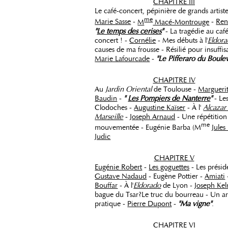
CHAPITRE III
Le café-concert, pépinière de grands artiste
me
Marie Sasse
-
M
Macé-Montrouge
-
Ren
"
Le temps des cerises
"
- La tragédie au caf
concert ! -
Cornélie
- Mes débuts à l'
Eldor
causes de ma frousse - Résilié pour insuffis
Marie Lafourcade
-
"Le Pifferaro du Boule
CHAPITRE IV
Au
Jardin Oriental
de Toulouse -
Margueri
Baudin
-
"
Les Pompiers de Nanterre
"
- Le
Clodoches -
Augustine Kaïser
- À l'
Alcazar
Marseille
-
Joseph Arnaud
- Une répétition
me
mouvementée - Eugénie Barba (M
Jules
Judic
CHAPITRE V
Eugénie Robert
-
Les goguettes
- Les présid
Gustave Nadaud
- Eugène Pottier -
Amiati
Bouffar
- À l'
Eldorado
de Lyon -
Joseph Ke
bague du Tsar?Le truc du bourreau - Un art
pratique -
Pierre Dupont
-
"Ma vigne"
.
CHAPITRE VI