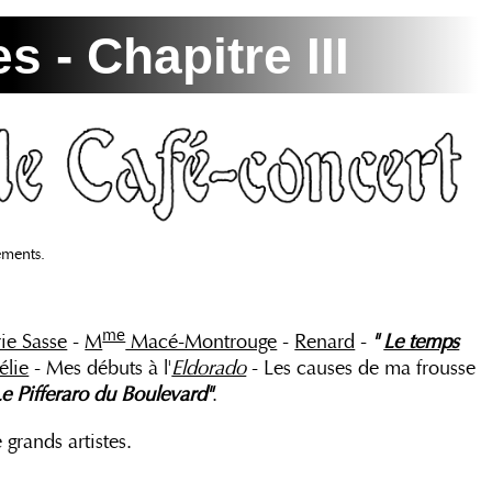
 - Chapitre III
ements.
me
ie Sasse
-
M
Macé-Montrouge
-
Renard
-
"
Le temps
élie
- Mes débuts à l'
Eldorado
- Les causes de ma frousse
Le Pifferaro du Boulevard"
.
 grands artistes.