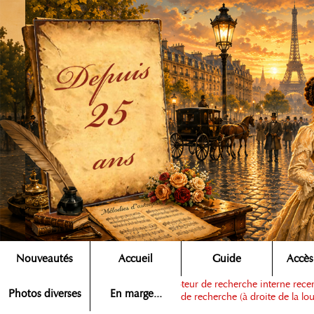
Nouveautés
Accueil
Guide
Accès
Note :
ce moteur de recherche interne recens
Rechercher ▶
Photos diverses
En marge...
dans la zone de recherche (à droite de la lou