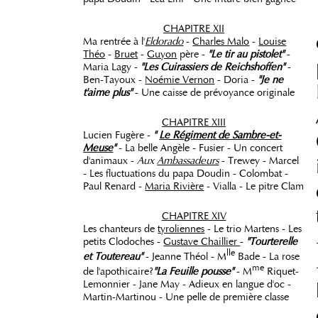
CHAPITRE XII
Ma rentrée à l'
Eldorado
-
Charles Malo
-
Louise
Théo
-
Bruet
-
Guyon
père -
"Le tir au pistolet"
-
Maria Lagy -
"Les Cuirassiers de Reichshoffen"
-
Ben-Tayoux -
Noémie Vernon
- Doria -
"Je ne
t'aime plus"
- Une caisse de prévoyance originale
CHAPITRE XIII
Lucien Fugère -
"
Le Régiment de Sambre-et-
Meuse
"
- La belle Angèle - Fusier - Un concert
d'animaux -
Aux
Ambassadeurs
- Trewey - Marcel
- Les fluctuations du papa Doudin - Colombat -
Paul Renard -
Maria Rivière
- Vialla - Le pitre Clam
CHAPITRE XIV
Les chanteurs de
tyroliennes
- Le trio Martens - Les
petits Clodoches -
Gustave Chaillier
-
"Tourterelle
lle
et Toutereau"
- Jeanne Théol - M
Bade - La rose
me
de l'apothicaire?
"La Feuille pousse"
- M
Riquet-
Lemonnier - Jane May - Adieux en langue d'oc -
Martin-Martinou - Une pelle de première classe