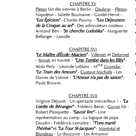
CHAPITRE XV
Plessis
fait des siennes à Berlin -
Daubray
-
Plessis
-
Napoléon - Juliette Baumaine - Gardel-Hervé -
"Les Épiciers"
- Charles Pourny -
"Les Déjeuners
de la Croque au sel"
- Des admirateurs coûteux -
Armand Ben -
"Je cherche Lodoïska"
- Marguerite
Bellanger - Lassalle
CHAPITRE XVI
"
Le Maître d'École Alsacien
"
-
Villemer
et
Delormel
-
Amiati
en travesti -
"
Une Tombe dans les Blés
"
-
me
Alida Perly - Léonide Leblanc - M
Graindor
-
"Le Train des Amours"
-
Gustave Michiels
- Les
Dames de Vienne -
"L'Amour n'a pas de saison"
-
Paula Browns
CHAPITRE XVII
Virginie Déjazet - Un spectacle merveilleux ! -
"La
Lisette de Béranger"
- Frédéric Bérat -
Guyon
fils -
Robert Planquette -
"Savoir lire"
- Une
représentation au camp - La logique de papa
Doudin - Frédérick-Lemaître -
"T'ons marié
Thérèse"
et
"La Tour St-Jacques"
-
Montréal et
Blondeau
- La douzaine - Les Armanini