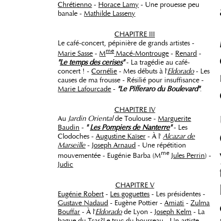
Chrétienno
-
Horace Lamy
- Une prouesse peu
banale -
Mathilde Lasseny
CHAPITRE III
Le café-concert, pépinière de grands artistes -
me
Marie Sasse
-
M
Macé-Montrouge
-
Renard
-
"
Le temps des cerises
"
- La tragédie au café-
concert ! -
Cornélie
- Mes débuts à l'
Eldorado
- Les
causes de ma frousse - Résilié pour insuffisance -
Marie Lafourcade
-
"Le Pifferaro du Boulevard"
.
CHAPITRE IV
Au
Jardin Oriental
de Toulouse -
Marguerite
Baudin
-
"
Les Pompiers de Nanterre
"
- Les
Clodoches -
Augustine Kaïser
- À l'
Alcazar de
Marseille
-
Joseph Arnaud
- Une répétition
me
mouvementée - Eugénie Barba (M
Jules Perrin
) -
Judic
CHAPITRE V
Eugénie Robert
-
Les goguettes
- Les présidentes -
Gustave Nadaud
- Eugène Pottier -
Amiati
-
Zulma
Bouffar
- À l'
Eldorado
de Lyon -
Joseph Kelm
- La
bague du Tsar?Le truc du bourreau - Un artiste