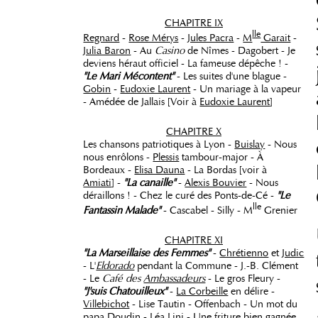
CHAPITRE IX
lle
Regnard
-
Rose Mérys
-
Jules Pacra
-
M
Garait
-
Julia Baron
- Au
Casino
de Nîmes - Dagobert - Je
deviens héraut officiel - La fameuse dépêche ! -
"Le Mari Mécontent"
- Les suites d'une blague -
Gobin
-
Eudoxie Laurent
- Un mariage à la vapeur
- Amédée de Jallais [Voir à
Eudoxie Laurent
]
CHAPITRE X
Les chansons patriotiques à Lyon -
Buislay
- Nous
nous enrôlons -
Plessis
tambour-major - À
Bordeaux -
Elisa Dauna
- La Bordas [voir à
Amiati
] -
"La canaille"
-
Alexis Bouvier
- Nous
déraillons ! - Chez le curé des Ponts-de-Cé -
"Le
lle
Fantassin Malade"
- Cascabel - Silly - M
Grenier
CHAPITRE XI
"La Marseillaise des Femmes"
-
Chrétienno
et
Judic
- L'
Eldorado
pendant la Commune - J.-B. Clément
- Le
Café des
Ambassadeurs
- Le gros Fleury -
"J'suis Chatouilleux"
-
La Corbeille
en délire -
Villebichot
- Lise Tautin - Offenbach - Un mot du
papa Doudin - Léa Lini - Une friture bien gagnée