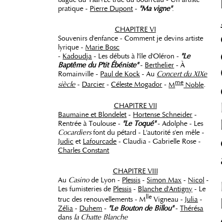
pratique -
Pierre Dupont
-
"Ma vigne"
.
CHAPITRE VI
Souvenirs d'enfance - Comment je devins artiste
lyrique -
Marie Bosc
-
Kadoudja
- Les débuts à l'île d'Oléron -
"Le
Baptême du P'tit Ébéniste"
-
Berthelier
- À
Romainville -
Paul de Kock
- Au
Concert du XIXe
me
siècle
-
Darcier
-
Céleste Mogador
-
M
Noble
.
CHAPITRE VII
Baumaine et Blondelet
-
Hortense Schneider
-
Rentrée à Toulouse -
"Le Toqué"
- Adolphe - Les
Cocardiers
font du pétard - L'autorité s'en mêle -
Judic
et
Lafourcade
- Claudia - Gabrielle Rose -
Charles Constant
CHAPITRE VIII
Au
Casino
de Lyon -
Plessis
-
Simon Max
-
Nicol
-
Les fumisteries de
Plessis
-
Blanche d'Antigny
- Le
lle
truc des renouvellements - M
Vigneau -
Julia
-
Zélia
-
Duhem
-
"Le Bouton de Billou"
-
Thérésa
dans
la Chatte Blanche