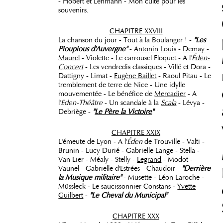
- Hobert et Lehmann - Mon culte pour les
souvenirs.
CHAPITRE XXVIII
La chanson du jour - Tout à la Boulanger ! -
"Les
Pioupious d'Auvergne"
-
Antonin Louis
-
Demay
-
Maurel
- Violette - Le carrousel Floquet - A l'
Éden-
Concert
- Les vendredis classiques - Villé et Dora -
Dattigny - Limat -
Eugène Baillet
- Raoul Pitau - Le
tremblement de terre de Nice - Une idylle
mouvementée - Le bénéfice de
Mercadier
- A
l'
Eden-Théâtre
- Un scandale à la
Scala
- Lévya -
Debriège -
"
Le Père la Victoire
"
CHAPITRE XXIX
L'émeute de Lyon - A l'
Éden
de Trouville - Valti -
Brunin - Lucy Durié - Gabrielle Lange - Stella -
Van Lier - Méaly - Stelly -
Legrand
- Modot -
Vaunel - Gabrielle d'Estrées - Chaudoir -
"Derrière
la Musique militaire"
- Musette - Léon Laroche -
Müssleck - Le saucissonnier Constans -
Yvette
Guilbert
-
"Le Cheval du Municipal"
CHAPITRE XXX