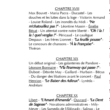
CHAPITRE XVIII
Max Bouvet - Maria Pacra - Ducastel - Les
douches et les luttes dans la loge - Victorin Armand
- Louise Roland - Les inondés du Midi -
"Ne
m'chatouillez pas !"
- Léontine Massin -
Émélie
Bécat
- Un attentat contre notre liberté -
"Oh ! la !
la ! quel verglas !"
- Péricaud - Le caulègue
Despaux - Les frères Lionnet -
"La feuille pousse"
-
Le concours de chansons -
"À la Française"
-
Thiéron
CHAPITRE XIX
Un début original - Les galanteries de Pandore -
Léonore Bonnaire
-
"V'la l'tramway qui passe !"
-
Dubost - Désirée May - Gaillard - Hurbain - Bécus
- Du danger des libations avant le concert -
Paul
Henrion
-
"Le Baiser des Adieux"
- Lynèda -
Andréani
CHAPITRE XX
Libert
-
"L'Amant d'Amanda"
-
Ouvrard
-
"La Dent
de Sagesse"
- Novations administratives - Mily-
Meyer - Les Samedis de l'
Eldorado
- Salinas - Le