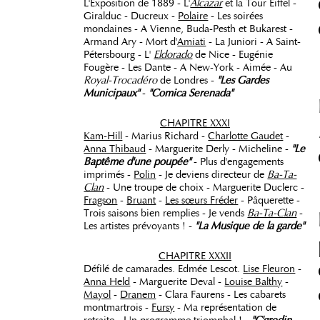
L'Exposition de 1889 - L'
Alcazar
et la Tour Eiffel -
Giralduc - Ducreux -
Polaire
- Les soirées
mondaines - A Vienne, Buda-Pesth et Bukarest -
Armand Ary - Mort d'
Amiati
- La Juniori - A Saint-
Pétersbourg - L'
Eldorado
de Nice - Eugénie
Fougère - Les Dante - A New-York - Aimée - Au
Royal-Trocadéro
de Londres -
"Les Gardes
Municipaux"
-
"Comica Serenada"
CHAPITRE XXXI
Kam-Hill
- Marius Richard -
Charlotte Gaudet
-
Anna Thibaud
- Marguerite Derly - Micheline -
"Le
Baptême d'une poupée"
- Plus d'engagements
imprimés -
Polin
- Je deviens directeur de
Ba-Ta-
Clan
- Une troupe de choix - Marguerite Duclerc -
Fragson
-
Bruant
-
Les sœurs Fréder
- Pâquerette -
Trois saisons bien remplies - Je vends
Ba-Ta-Clan
-
Les artistes prévoyants ! -
"La Musique de la garde"
CHAPITRE XXXII
Défilé de camarades. Edmée Lescot.
Lise Fleuron
-
Anna Held
- Marguerite Deval -
Louise Balthy
-
Mayol
-
Dranem
- Clara Faurens - Les cabarets
montmartrois -
Fursy
- Ma représentation de
retraite - Un programme triomphal ! -
"C'gredin