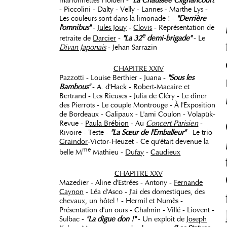
marionnettes Holden -
"La Chaussée Clignancourt"
- Piccolini - Dalty - Velly - Lannes - Marthe Lys -
Les couleurs sont dans la limonade ! -
"Derrière
l'omnibus"
-
Jules Jouy
-
Clovis
- Représentation de
e
retraite de
Darcier
-
"La 32
demi-brigade"
- Le
Divan Japonais
- Jehan Sarrazin
CHAPITRE XXIV
Pazzotti - Louise Berthier - Juana -
"Sous les
Bambous"
- A. d'Hack - Robert-Macaire et
Bertrand - Les Rieuses - Julia de Cléry - Le dîner
des Pierrots - Le couple Montrouge - À l'Exposition
de Bordeaux - Galipaux - L'ami Coulon - Volapük-
Revue -
Paula Brébion
- Au
Concert Parisien
-
Rivoire - Teste -
"La Sœur de l'Emballeur"
- Le trio
Graindor
-Victor-Heuzet - Ce qu'était devenue la
me
belle M
Mathieu -
Dufay
-
Caudieux
CHAPITRE XXV
Mazedier - Aline d'Estrées - Antony -
Fernande
Caynon
- Léa d'Asco - J'ai des domestiques, des
chevaux, un hôtel ! - Hermil et Numès -
Présentation d'un ours - Chalmin - Villé - Liovent -
Sulbac -
"La digue don !"
- Un exploit de
Joseph