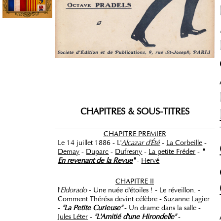
CHAPITRES & SOUS-TITRES
____________________________________
CHAPITRE PREMIER
Le 14 juillet 1886 - L'
Alcazar d'Été
-
La Corbeille
-
Demay
-
Duparc
-
Dufresny
-
La petite Fréder
-
"
En revenant de la Revue
"
-
Hervé
CHAPITRE II
l'
Eldorado
- Une nuée d'étoiles ! - Le réveillon. -
Comment
Thérésa
devint célèbre -
Suzanne Lagier
-
"La Petite Curieuse"
- Un drame dans la salle -
Jules Léter
-
"L'Amitié d'une Hirondelle"
-