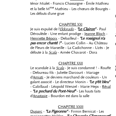
ténor Mialet - Francis Chassaigne - Émile Mathieu
me
et la belle M
Mathieu - Les chœurs de Bourgès -
Les débuts d'une grue
CHAPITRE XXI
Je suis expulsé de l'
Eldorado
-
"
Le Clairon
"
- Paul
Déroulède - Une enfant prodige -
Jeanne Bloch
-
Henriette Bépoix
- Debailleul -
"Le rossignol n'a
pas encor chanté !"
- Lucien Collin - Au Château
de Fleurs de Marseille - La Cadichonne - Uzès - Je
débute à la
Scala
- Aimée Chavarot - Dora
CHAPITRE XXII
Le scandale à la
Scala
- Je suis condamné ! - Rouffe
- Debureau fils - Juliette Darcourt - Mariage
d'
Amiati
- Je deviens marchand de couleurs - Un
galant associé - Le directeur Monin -
"Le p'tit bleu"
- Gabillaud - Léopold Wenzel - Marie Heps -
Réval
-
"Le pochard du Pont-Neuf"
- Les hauts faits
d'
Anastasie
- Bourdon est dans la salle
CHAPITRE XXIII
Duparc
-
"La Pigeonne"
- Firmin Bernicat - Les