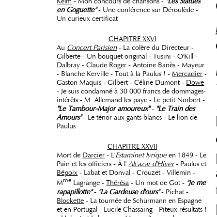
Kelm
- Mon concours de chansons -
"Les Statues
en Goguette"
- Une conférence sur Déroulède -
Un curieux certificat
CHAPITRE XXVI
Au
Concert Parisien
- La colère du Directeur -
Gilberte - Un bouquet original - Tusini - O'Kill -
Dalbray - Claude Roger - Antoine Banès - Mayeur
- Blanche Kerville - Tout à la Paulus ! -
Mercadier
-
Gaston Maquis - Gilbert - Céline Dumont -
Dowe
- Je suis condamné à 30 000 francs de dommages-
intérêts - M. Allemand les paye - Le petit Norbert -
"Le Tambour-Major amoureux"
-
"Le Train des
Amours"
- Le ténor aux gants blancs - Le lion de
Paulus
CHAPITRE XXVII
Mort de
Darcier
- L'
Estaminet lyrique
en 1849 - Le
Pain et les officiers - À l'
Alcazar d'Hiver
- Paulus et
Bépoix
- Labat et Donval - Crouzet - Villemin -
me
M
Lagrange -
Thérésa
- Un mot de Got -
"Je me
rapapillotte"
-
"La Gardeuse d'ours"
- Pichat -
Blockette
- La tournée de Schürmann en Espagne
et en Portugal - Lucile Chassaing - Piteux résultats !