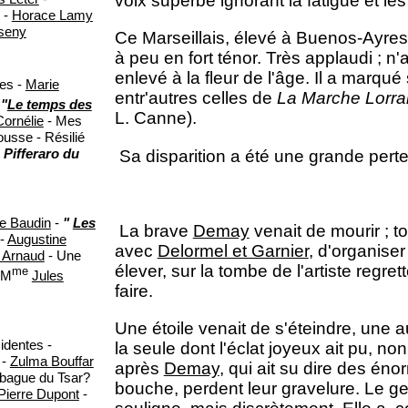
voix superbe ignorant la fatigue et le
-
Horace Lamy
sseny
Ce Marseillais, élevé à Buenos-Ayre
à peu en fort ténor. Très applaudi ; n'a
enlevé à la fleur de l'âge. Il a marqu
tes -
Marie
entr'autres celles de
La Marche Lorra
-
"
Le temps des
L. Canne).
Cornélie
- Mes
usse - Résilié
 Pifferaro du
Sa disparition a été une grande perte
e Baudin
-
"
Les
La brave
Demay
venait de mourir ; t
 -
Augustine
avec
Delormel et Garnier
, d'organiser
 Arnaud
- Une
élever, sur la tombe de l'artiste regret
me
(M
Jules
faire.
Une étoile venait de s'éteindre, une au
identes -
la seule dont l'éclat joyeux ait pu, non
-
Zulma Bouffar
après
Demay
, qui ait su dire des én
 bague du Tsar?
bouche, perdent leur gravelure. Le ges
Pierre Dupont
-