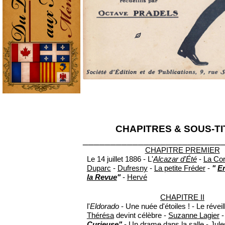
CHAPITRES & SOUS-T
_________________________
CHAPITRE PREMIER
Le 14 juillet 1886 - L'
Alcazar d'Été
-
La Cor
Duparc
-
Dufresny
-
La petite Fréder
-
"
En
la Revue
"
-
Hervé
CHAPITRE II
l'
Eldorado
- Une nuée d'étoiles ! - Le réve
Thérésa
devint célèbre -
Suzanne Lagier
Curieuse"
- Un drame dans la salle -
Jule