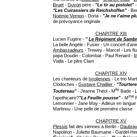
Bruet
-
Guyon
père -
"Le tir au pistolet"
-
"Les Cuirassiers de Reichshoffen"
- Be
Noémie Vernon
- Doria -
"Je ne t'aime pl
de prévoyance originale
CHAPITRE XIII
Lucien Fugère -
"
Le Régiment de Sambr
La belle Angèle - Fusier - Un concert d'an
Ambassadeurs
- Trewey - Marcel - Les fl
papa Doudin - Colombat - Paul Renard -
M
Vialla - Le pitre Clam
CHAPITRE XIV
Les chanteurs de
tyroliennes
- Le trio Mar
Clodoches -
Gustave Chaillier
-
"Tourterel
lle
Toutereau"
- Jeanne Théol - M
Bade - L
me
l'apothicaire?
"La Feuille pousse"
- M
R
Lemonnier - Jane May - Adieux en langue d
Martinou - Une pelle de première classe
CHAPITRE XV
Plessis
fait des siennes à Berlin -
Daubra
Napoléon - Juliette Baumaine - Gardel-He