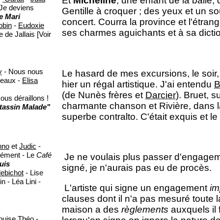
Et
Micheline
, une enfant de la balle,
Je deviens
Gentille à croquer ; des yeux et un sou
e Mari
concert. Courra la province et l'étran
obin
-
Eudoxie
ses charmes aguichants et à sa dicti
de Jallais [Voir
y
- Nous nous
Le hasard de mes excursions, le soir,
deaux -
Elisa
hier un régal artistique. J'ai entendu
B
(de Nunès frères et
Darcier
). Bruet, s
ous déraillons !
charmante chanson et Rivière, dans l
tassin Malade"
superbe contralto. C'était exquis et le 
nno
et
Judic
-
lément - Le
Café
Je ne voulais plus passer d'engagemen
uis
signé, je n'aurais pas eu de procès.
lebichot
- Lise
 - Léa Lini -
L'artiste qui signe un engagement
im
clauses dont il n'a pas mesuré toute 
maison a des
règlements
auxquels il 
ouise Théo
-