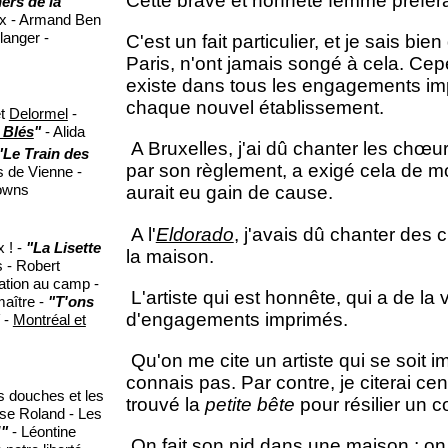
Cette brave et honnête femme préféra
ers de la
ux - Armand Ben
langer -
C'est un fait particulier, et je sais b
Paris, n'ont jamais songé à cela. Ce
existe dans tous les engagements imp
chaque nouvel établissement.
t
Delormel
-
 Blés
"
- Alida
A Bruxelles, j'ai dû chanter les chœurs 
"Le Train des
par son règlement, a exigé cela de moi,
 de Vienne -
owns
aurait eu gain de cause.
A l'
Eldorado
, j'avais dû chanter des
x ! -
"La Lisette
la maison.
s - Robert
ation au camp -
L'artiste qui est honnête, qui a de la v
maître -
"T'ons
d'engagements imprimés.
-
Montréal et
Qu'on me cite un artiste qui se soit 
connais pas. Par contre, je citerai ce
s douches et les
trouvé la
petite bête
pour résilier un c
ise Roland - Les
!"
- Léontine
On fait son nid dans une maison ; on