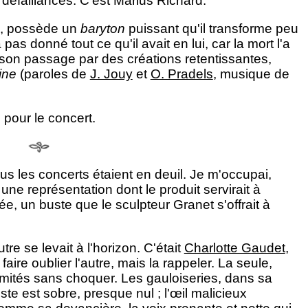
s défaillances. C'est Marius Richard.
s, possède un
baryton
puissant qu'il transforme peu
 pas donné tout ce qu'il avait en lui, car la mort l'a
é son passage par des créations retentissantes,
ine
(paroles de
J. Jouy
et
O. Pradels
, musique de
 pour le concert.
ous les concerts étaient en deuil. Je m'occupai,
 une représentation dont le produit servirait à
tée, un buste que le sculpteur Granet s'offrait à
tre se levait à l'horizon. C'était
Charlotte Gaudet
,
 faire oublier l'autre, mais la rappeler. La seule,
ormités sans choquer. Les gauloiseries, dans sa
te est sobre, presque nul ; l'œil malicieux