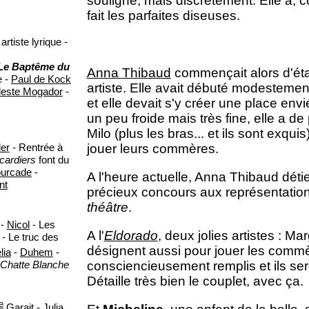
souligne, mais discrètement. Elle a, 
fait les parfaites diseuses.
tiste lyrique -
Le Baptême du
Anna Thibaud
commençait alors d'étab
e -
Paul de Kock
artiste. Elle avait débuté modestement
leste Mogador
-
et elle devait s'y créer une place en
un peu froide mais très fine, elle a d
Milo (plus les bras... et ils sont exqui
er
- Rentrée à
jouer leurs commères.
cardiers
font du
ourcade
-
A l'heure actuelle, Anna Thibaud déti
nt
précieux concours aux représentations
théâtre
.
-
Nicol
- Les
A l'
Eldorado
, deux jolies artistes : M
- Le truc des
désignent aussi pour jouer les commè
lia
-
Duhem
-
 Chatte Blanche
consciencieusement remplis et ils se
Détaille très bien le couplet, avec ça.
le
Garait
-
Julia