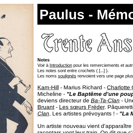
Paulus - Mémo
XXXI
Notes
Voir à
Introduction
pour les remerciements et aut
Les notes sont entre crochets ( [...] ).
Les noms
soulignés
renvoient vers une page plu
Kam-Hill
- Marius Richard -
Charlotte
Micheline -
"Le Baptême d'une pou
deviens directeur de
Ba-Ta-Clan
- Une
Bruant
-
Les sœurs Fréder
. Pâquerett
Clan
. Les artistes prévoyants ! -
"La 
Un artiste nouveau vient d'apparaître
racontars vont leur train. On dit que