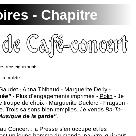
ires - Chapitre
res renseignements.
s complète.
 Gaudet
-
Anna Thibaud
- Marguerite Derly -
pée"
- Plus d'engagements imprimés -
Polin
- Je
 troupe de choix - Marguerite Duclerc -
Fragson
-
e. Trois saisons bien remplies. Je vends
Ba-Ta-
Musique de la garde"
.
 au Concert ; la Presse s'en occupe et les
 c'est un jeune homme du monde, pauvre, qui veut