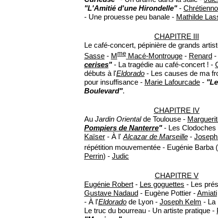
"L'Amitié d'une Hirondelle"
-
Chrétienno
- Une prouesse peu banale -
Mathilde La
CHAPITRE III
Le café-concert, pépinière de grands artis
me
Sasse
-
M
Macé-Montrouge
-
Renard
cerises
"
- La tragédie au café-concert ! -
débuts à l'
Eldorado
- Les causes de ma fro
pour insuffisance -
Marie Lafourcade
-
"Le
Boulevard"
.
CHAPITRE IV
Au
Jardin Oriental
de Toulouse -
Marguerit
Pompiers de Nanterre
"
- Les Clodoches
Kaïser
- À l'
Alcazar de Marseille
-
Joseph
répétition mouvementée - Eugénie Barba 
Perrin
) -
Judic
CHAPITRE V
Eugénie Robert
-
Les goguettes
- Les prés
Gustave Nadaud
- Eugène Pottier -
Amiati
- À l'
Eldorado
de Lyon -
Joseph Kelm
- La
Le truc du bourreau - Un artiste pratique -