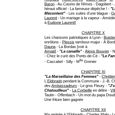
Baron
- Au
Casino
de Nîmes - Dagobert - 
héraut officiel - La fameuse dépêche ! -
"L
Mécontent"
- Les suites d'une blague -
G
Laurent
- Un mariage à la vapeur - Amédée 
à
Eudoxie Laurent
]
CHAPITRE X
Les chansons patriotiques à Lyon -
Buisla
enrôlons -
Plessis
tambour-major - À Bor
Dauna
- La Bordas [voir à
Amiati
] -
"La canaille"
-
Alexis Bouvier
- N
- Chez le curé des Ponts-de-Cé -
"Le Fan
lle
- Cascabel - Silly - M
Grenier
CHAPITRE XI
"La Marseillaise des Femmes"
-
Chrétie
L'
Eldorado
pendant la Commune - J.-B. C
des
Ambassadeurs
- Le gros Fleury -
"J's
Chatouilleux"
-
La Corbeille
en délire -
Vil
Tautin - Offenbach - Un mot du papa Doudin
Une friture bien gagnée
CHAPITRE XII
Ma rentrée à l'
Eldorado
-
Charles Malo
-
L