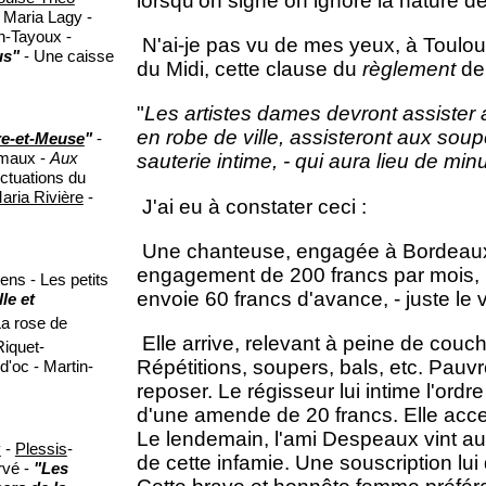
lorsqu'on signe on ignore la nature d
 Maria Lagy -
n-Tayoux -
N'ai-je pas vu de mes yeux, à Toulous
us"
- Une caisse
du Midi, cette clause du
règlement
de 
"
Les artistes dames devront assister 
en robe de ville, assisteront aux soupe
e-et-Meuse
"
-
imaux -
Aux
sauterie intime, - qui aura lieu de mi
uctuations du
aria Rivière
-
J'ai eu à constater ceci :
Une chanteuse, engagée à Bordeaux 
engagement de 200 francs par mois, ré
tens - Les petits
envoie 60 francs d'avance, - juste le
le et
a rose de
Elle arrive, relevant à peine de couche
iquet-
Répétitions, soupers, bals, etc. Pauvre
'oc - Martin-
reposer. Le régisseur lui intime l'ordr
d'une amende de 20 francs. Elle accept
Le lendemain, l'ami Despeaux vint au t
y
-
Plessis
-
de cette infamie. Une souscription lu
rvé -
"Les