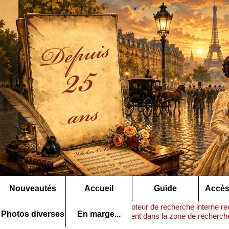
Nouveautés
Accueil
Guide
Accès
Note :
ce moteur de recherche interne rec
Rechercher ▶
Photos diverses
En marge...
nom précédent dans la zone de recherche 