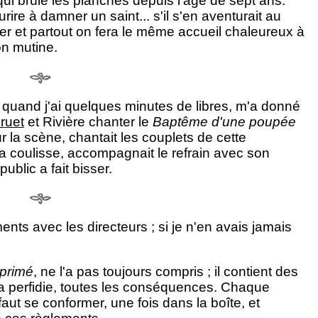
 qui brûle les planches depuis l'âge de sept ans.
rire à damner un saint... s'il s'en aventurait au
ger et partout on fera le même accueil chaleureux à
on mutine.
 quand j'ai quelques minutes de libres, m'a donné
ruet
et Rivière chanter le
Baptême d'une poupée
ur la scène, chantait les couplets de cette
a coulisse, accompagnait le refrain avec son
public a fait bisser.
ts avec les directeurs ; si je n'en avais jamais
primé
, ne l'a pas toujours compris ; il contient des
la perfidie, toutes les conséquences. Chaque
faut se conformer, une fois dans la boîte, et