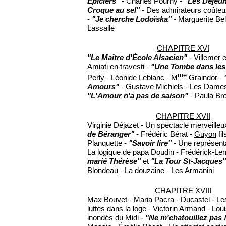
Épiciers"
- Charles Pourny -
"Les Déjeun
Croque au sel"
- Des admirateurs coûte
-
"Je cherche Lodoïska"
- Marguerite Bel
Lassalle
CHAPITRE XVI
"
Le Maître d'École Alsacien
"
-
Villemer
e
Amiati
en travesti -
"
Une Tombe dans les
me
Perly - Léonide Leblanc - M
Graindor
-
Amours"
-
Gustave Michiels
- Les Dames
"L'Amour n'a pas de saison"
- Paula Br
CHAPITRE XVII
Virginie Déjazet - Un spectacle merveilleu
de Béranger"
- Frédéric Bérat -
Guyon
fil
Planquette -
"Savoir lire"
- Une représent
La logique de papa Doudin - Frédérick-Le
marié Thérèse"
et
"La Tour St-Jacques"
Blondeau
- La douzaine - Les Armanini
CHAPITRE XVIII
Max Bouvet - Maria Pacra - Ducastel - Le
luttes dans la loge - Victorin Armand - Lou
inondés du Midi -
"Ne m'chatouillez pas 