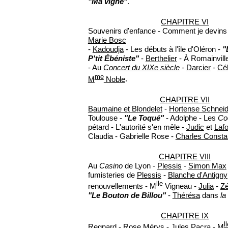
"Ma vigne"
.
CHAPITRE VI
Souvenirs d'enfance - Comment je devins ar
Marie Bosc
-
Kadoudja
- Les débuts à l'île d'Oléron -
"
P'tit Ébéniste"
-
Berthelier
- À Romainvill
- Au
Concert du XIXe siècle
-
Darcier
-
Cé
me
M
Noble
.
CHAPITRE VII
Baumaine et Blondelet
-
Hortense Schneid
Toulouse -
"Le Toqué"
- Adolphe - Les
Co
pétard - L'autorité s'en mêle -
Judic
et
Laf
Claudia - Gabrielle Rose -
Charles Consta
CHAPITRE VIII
Au
Casino
de Lyon -
Plessis
-
Simon Max
fumisteries de
Plessis
-
Blanche d'Antigny
lle
renouvellements - M
Vigneau -
Julia
-
Zé
"Le Bouton de Billou"
-
Thérésa
dans
la
CHAPITRE IX
l
Regnard
-
Rose Mérys
-
Jules Pacra
-
M