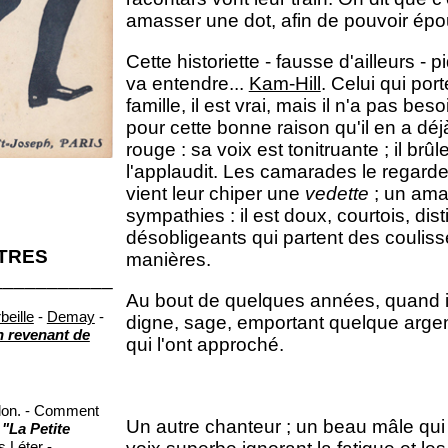
amasser une dot, afin de pouvoir épou
Cette historiette - fausse d'ailleurs - 
va entendre...
Kam-Hill
. Celui qui po
famille, il est vrai, mais il n'a pas b
pour cette bonne raison qu'il en a déj
rouge : sa voix est tonitruante ; il b
l'applaudit. Les camarades le regardent
vient leur chiper une
vedette
; un amat
sympathies : il est doux, courtois, di
désobligeants qui partent des coulis
ITRES
manières.
___________
Au bout de quelques années, quand il s
beille
-
Demay
-
digne, sage, emportant quelque argen
 revenant de
qui l'ont approché.
illon. - Comment
Un autre chanteur ; un beau mâle qui 
-
"La Petite
s Léter
-